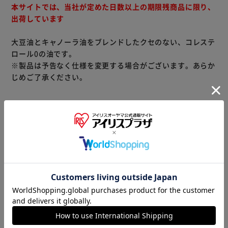
本サイトでは、当社が定めた日数以上の期限残商品に限り、
出荷しています
大豆油とキャノーラ油をブレンドしたクセのない、コレステ
ロール0の油です。
※製品は予告なく仕様を変更する場合がございます。あらか
じめご了承ください。
※当商品はお取り寄せ品の為、在庫の確認及び商品のお届け
までお時間を頂く場合がございます。
また、商品がメーカーにて完売となっていた場合、キャンセ
ル又は注文内容の変更をお願いいたしております。
予めご了承くださいますようお願いいたします。
■こちらの
商品はアイリスプラザがセレクトしたオススメ商品です。
商品情報