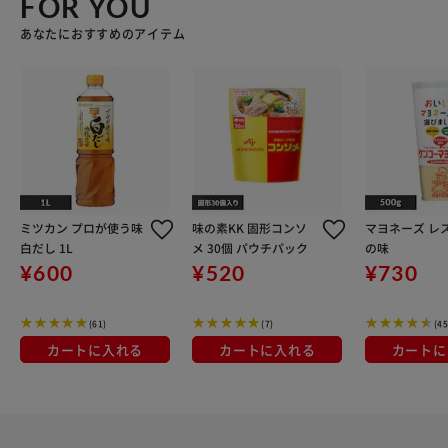
FOR YOU
あなたにおすすめのアイテム
ミツカン プロが使う味
味の素KK 固形コンソ
マヨネーズ レ
白だし 1L
メ 30個 パウチパック
の味
¥600
¥520
¥730
(61)
(7)
(45
カートに入れる
カートに入れる
カートに