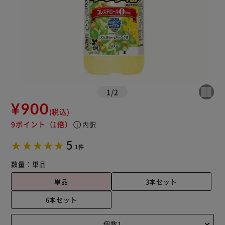
1
/
2
¥900
(税込)
9ポイント
（1倍）
info
内訳
5
1件
数量：
単品
単品
3本セット
6本セット