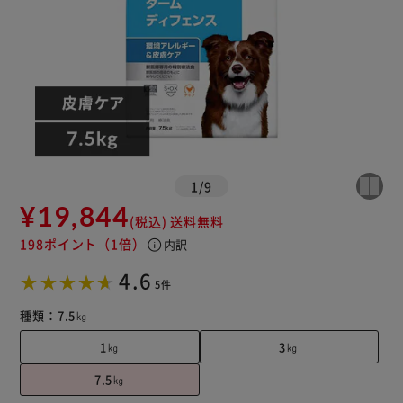
1
/
9
¥19,844
(税込)
送料無料
198ポイント
（1倍）
info
内訳
4.6
5件
種類：
7.5㎏
1㎏
3㎏
7.5㎏