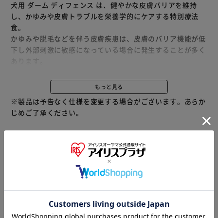
犬用 ダーム ディフェンス は、健やかな皮膚バリアを維持
し、かゆみや皮膚トラブルを栄養学的にケアする特別療法
食。
かゆみや脱毛などを伴う皮膚疾患は、皮膚のバリア機能が低
下し外部刺激に敏感になっている場合に発生することが多く
あります。
健康な皮膚を保つためには、皮膚の再生に必要なたんぱく
質、必須脂肪酸、そして正常な免疫と皮膚バリアを維持する
もっと見る
ビタミンＥを含む抗酸化成分をバランスよく摂取することが
※製品は予告なく仕様を変更する場合がございます。あらか
重要です。
じめご了承ください。
■リニューアルによりパッケージが異なる場合がございま
す。
※当商品はお取り寄せ品の為、在庫の確認及び商品のお届け
までお時間を頂く場合がございます。
また、商品がメーカーにて完売となっていた場合、キャンセ
ル又は注文内容の変更をお願いいたしております。
予めご了承くださいますようお願いいたします。
■こちらの
商品はアイリスプラザがセレクトしたオススメ商品です。