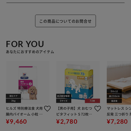
この商品についてのお問合せ
FOR YOU
あなたにおすすめのアイテム
ヒルズ 特別療法食 犬用
【男の子用】犬 おむつ
マットレス シ
腸内バイオーム 小粒 繊
ピタフィット S 72枚入
反発 三つ折り 
維/消化ケア 3kg
MNPD-S72 犬 おむつ
m アイボリー K
¥9,460
¥2,780
¥7,280
X10-25D-SIV