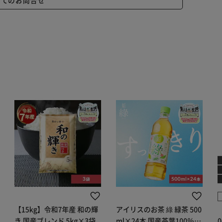
【15kg】令和7年産 和の輝
アイリスのお茶 綠 緑茶 500
き 国産ブレンド 5kg×3袋
ml×24本 国産茶葉100％使