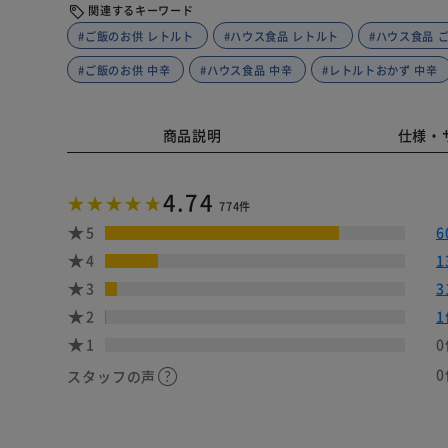
関連するキーワード
#ご飯のお供 レトルト
#ハウス食品 レトルト
#ハウス食品 
#ご飯のお供 中辛
#ハウス食品 中辛
#レトルトおかず 中辛
商品説明
仕様・
4.74
774件
5
6
4
1
3
3
2
1
1
0
0
スタッフの声