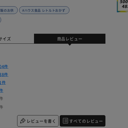
ご飯のお供
#ハウス食品 レトルトおかず
サイズ
商品レビュー
04件
38件
1件
件
件
件
レビューを書く
すべてのレビュー