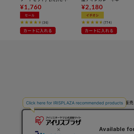
可】
¥1,760
¥2,180
セール
イチオシ
(36)
(774)
カートに入れる
カートに入れる
特定商取引法に基づく通信販売