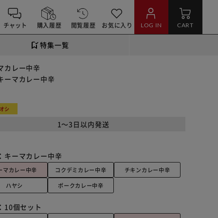
チャット
購入履歴
閲覧履歴
お気に入り
LOG IN
CART
特集一覧
マカレー中辛
屋キーマカレー中辛
オシ
1～3日以内発送
：
キーマカレー中辛
ーマカレー中辛
コクデミカレー中辛
チキンカレー中辛
ハヤシ
ポークカレー中辛
：
10個セット