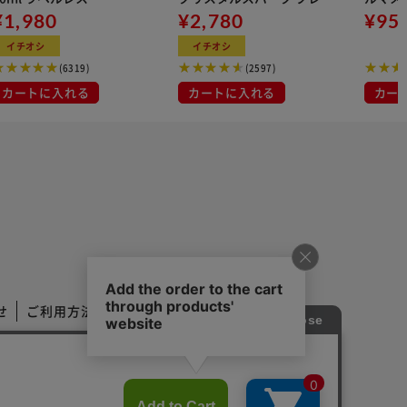
¥1,980
ン 500ml
¥2,780
イト 大容量 DIS
¥95
マスク
イチオシ
イチオシ
布
(6319)
(2597)
カートに入れる
カートに入れる
カー
せ
ご利用方法
ご利用規約