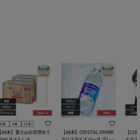
6本
9本
12本
【48本】富士山の天然水 5
【48本】CRYSTAL SPARK
【12
00ml ラベルレス
クリスタルスパーク プレー
ルマス