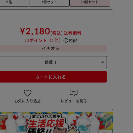
単品
3個セット
10個セット
¥2,180
(税込)
送料無料
21ポイント
（1倍）
info
内訳
イチオシ
カートに入れる
お気に入り追加
レビューを見る