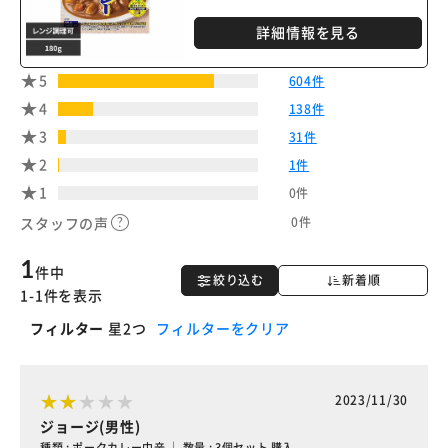
詳細情報を見る
5
604件
4
138件
3
31件
2
1件
1
0件
0件
スタッフの声
1
件中
絞り込む
新着順
1-1件を表示
フィルター
星2つ
フィルターをクリア
2023/11/30
ジョージ(男性)
種類 : ポークカレー中辛 ｜ 数量 : 3個セット 購入