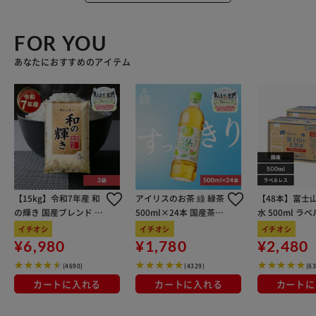
FOR YOU
あなたにおすすめのアイテム
【15kg】令和7年産 和
アイリスのお茶 綠 緑茶
【48本】富士
の輝き 国産ブレンド 5
500ml×24本 国産茶葉
水 500ml ラ
kg×3袋
100％使用
イチオシ
イチオシ
イチオシ
¥6,980
¥1,780
¥2,480
(4690)
(4329)
(6
カートに入れる
カートに入れる
カートに