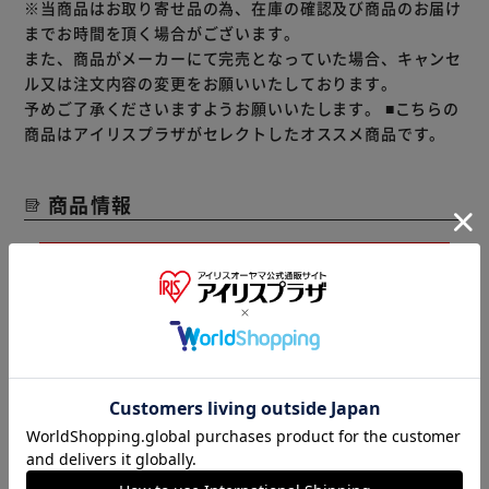
お店の定番のおいしさを実現。
※当商品はお取り寄せ品の為、在庫の確認及び商品のお届け
すべてのレモンサワー好きの方に。
までお時間を頂く場合がございます。
また、商品がメーカーにて完売となっていた場合、キャンセ
■沖縄県と一部地域（離島含む）への配送はお受け出来かね
ル又は注文内容の変更をお願いいたしております。
ます。予めご了承ください。
予めご了承くださいますようお願いいたします。
■こちらの
■２０歳未満の方の飲酒は法律で禁止されています。当店で
商品はアイリスプラザがセレクトしたオススメ商品です。
は２０歳未満の方への酒類の販売は致しません。
商品情報
20歳未満の飲酒は法律で禁止されています。
20歳以上であることを確認できない場合、酒類を販
売しません。
飲酒運転は法律で禁止されています。
妊娠中や授乳期の飲酒は、胎児・乳児の発育に悪影
響を与えるおそれがあります。
▼ 食品・飲料おすすめ ▼