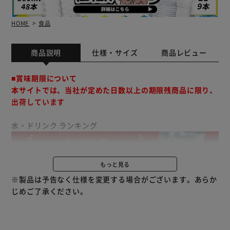
HOME
食品
商品説明
仕様・サイズ
商品レビュー
■賞味期限について
本サイトでは、当社が定めた日数以上の期限残商品に限り、
出荷しています
水・ドリンク ランキング
もっと見る
コカ・コーラ社初のアルコール飲料！
※製品は予告なく仕様を変更する場合がございます。あらか
酒場を研究してたどりついたこだわりの「前割りレモン製
じめご了承ください。
法」、 レモンだけにこだわった品揃え、 好みで選べるアル
コール度数で、 お酒の楽しさを全国の皆様へお届けしま
す。