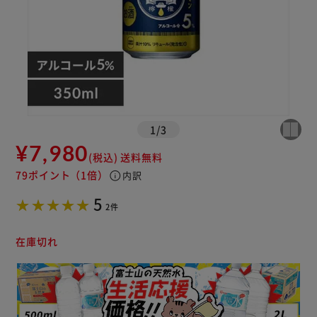
1
/
3
¥7,980
(税込)
送料無料
79ポイント
（1倍）
info
内訳
5
2件
在庫切れ