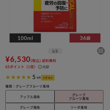
1
/
3
¥6,530
(税込)
送料無料
65ポイント
（1倍）
info
内訳
5
9件
イチオシ
種類：
グレープ
フルーツ風味
グレープ
アップル風味
フルーツ風味
グレープ風味
ソーダ風味