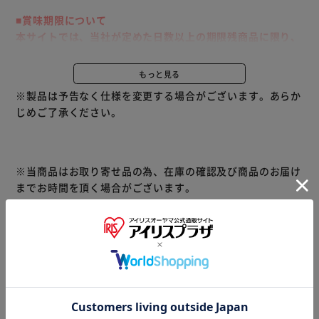
■賞味期限について
本サイトでは、当社が定めた日数以上の期限残商品に限り、
出荷しています
もっと見る
水・ドリンク ランキング
※製品は予告なく仕様を変更する場合がございます。あらか
じめご了承ください。
疲労の回復・予防の効能を持ったアリナミンのパウチドリン
クです。
※当商品はお取り寄せ品の為、在庫の確認及び商品のお届け
抗疲労成分フルスルチアミンに加え、ビタミンB2・B6、タ
までお時間を頂く場合がございます。
ウリン、ローヤルゼリーを配合。
また、商品がメーカーにて完売となっていた場合、キャンセ
ル又は注文内容の変更をお願いいたしております。
予めご了承くださいますようお願いいたします。
■こちらの
商品はアイリスプラザがセレクトしたオススメ商品です。
商品情報