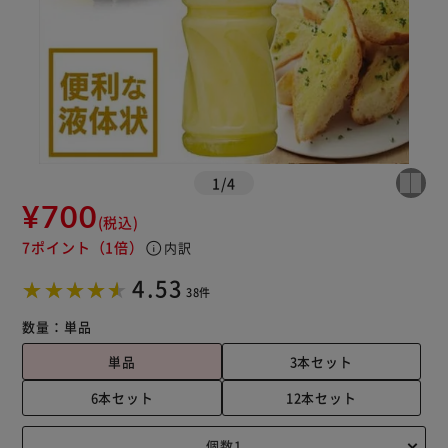
1
/
4
¥700
(税込)
7ポイント
（1倍）
info
内訳
4.53
38件
数量：
単品
単品
3本セット
6本セット
12本セット