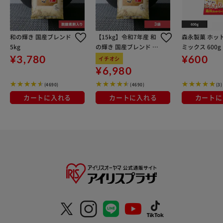
和の輝き 国産ブレンド
【15kg】令和7年産 和
森永製菓 ホッ
5kg
の輝き 国産ブレンド 5
ミックス 600g
kg×3袋
¥3,780
¥600
イチオシ
¥6,980
(4690)
(4690)
(3)
カートに入れる
カートに入れる
カートに