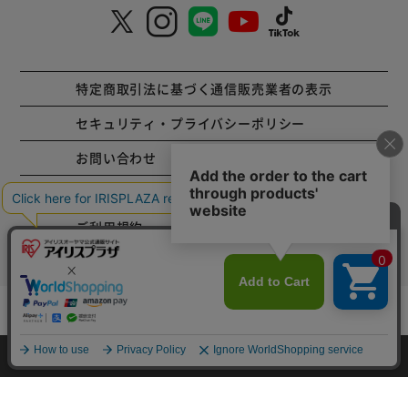
特定商取引法に基づく通信販売業者の表示
セキュリティ・プライバシーポリシー
お問い合わせ
ご利用方法
ご利用規約
コーポレートサイト
mail_outline
在庫切れ
入荷したらメールでお知らせ
Copyright © 2001 IRISPLAZA. ALL Rights Reserved.
HOME
探す
ログイン
お気に入り
お知らせ