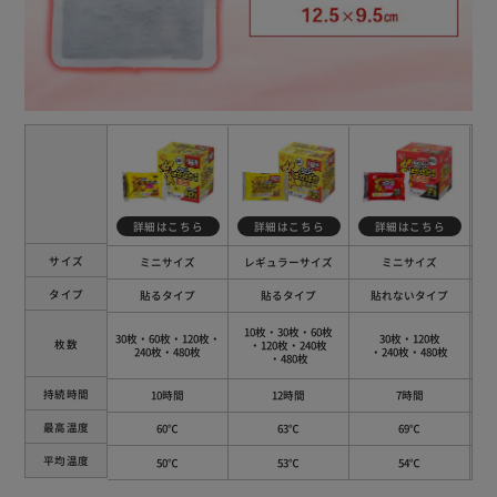
詳細はこちら
詳細はこちら
詳細はこちら
サイズ
ミニサイズ
レギュラーサイズ
ミニサイズ
タイプ
貼るタイプ
貼るタイプ
貼れないタイプ
10枚・30枚・60枚
1
30枚・60枚・120枚
・
30枚・120枚
枚数
・120枚
・240枚
240枚・480枚
・240枚・480枚
・480枚
持続時間
10時間
12時間
7時間
最高温度
60℃
63℃
69℃
平均温度
50℃
53℃
54℃