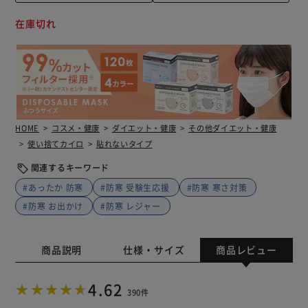
在庫切れ
HOME
コスメ・健康
ダイエット・健康
その他ダイエット・健康
使い捨てカイロ
貼れないタイプ
関連するキーワード
#あったか 防寒
#防寒 受験生応援
#防寒 寒さ対策
#防寒 お出かけ
#防寒 レジャー
商品説明
仕様・サイズ
商品レビュー
4.62
390件