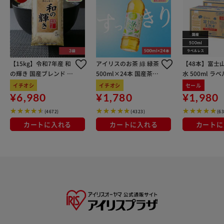
【15kg】令和7年産 和
アイリスのお茶 綠 緑茶
【48本】富士
の輝き 国産ブレンド 5
500ml×24本 国産茶葉
水 500ml ラ
kg×3袋
100％使用
イチオシ
イチオシ
セール
¥6,980
¥1,780
¥1,980
(4672)
(4323)
(6
カートに入れる
カートに入れる
カートに