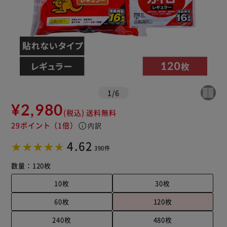
1
/
6
¥2,980
(税込)
送料無料
29ポイント
（1倍）
info
内訳
4.62
390件
数量：
120枚
10枚
30枚
60枚
120枚
240枚
480枚