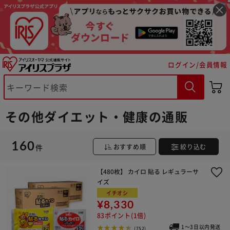
ログイン/会員情報
その他ダイエット・健康の通販
160
件
おすすめ順
絞り込む
【480枚】 カイロ 貼る レギュラーサ
イズ
イチオシ
¥8,330
83ポイント(1倍)
1～3日以内発送
(752)