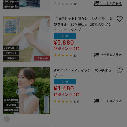
1～3日以内発送
(0)
【10個セット】首かけ ひんやり 冷
却タオル 25×60cm 10包入り ノン
アルコールタイプ
NEW
¥5,880
58ポイント(1倍)
1～3日以内発送
(1)
氷のうアイススティック 取っ手付き
ブルー
NEW
¥1,480
14ポイント(1倍)
1～3日以内発送
(18)