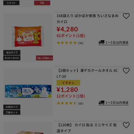
168袋入り ぽかぽか家族 ちいさなまめ
カイロ
¥4,280
42ポイント(1倍)
1～3日以内発送
(34)
【2個セット】凄デカクールタオル SC
LT-20
イチオシ
¥1,280
12ポイント(1倍)
1～3日以内発送
(85)
【120枚】 カイロ 貼る ミニサイズ 低
温タイプ