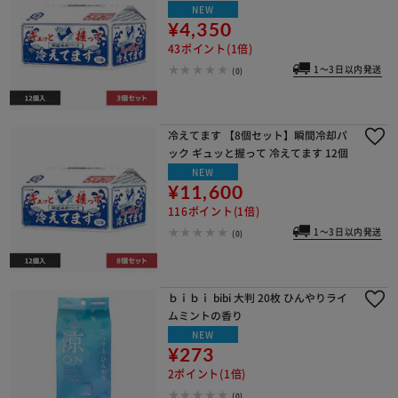
NEW
¥4,350
43ポイント(1倍)
1～3日以内発送
(0)
冷えてます 【8個セット】瞬間冷却パ
ック ギュッと握って 冷えてます 12個
NEW
¥11,600
116ポイント(1倍)
1～3日以内発送
(0)
ｂｉｂｉ bibi 大判 20枚 ひんやりライ
ムミントの香り
NEW
¥273
2ポイント(1倍)
(0)