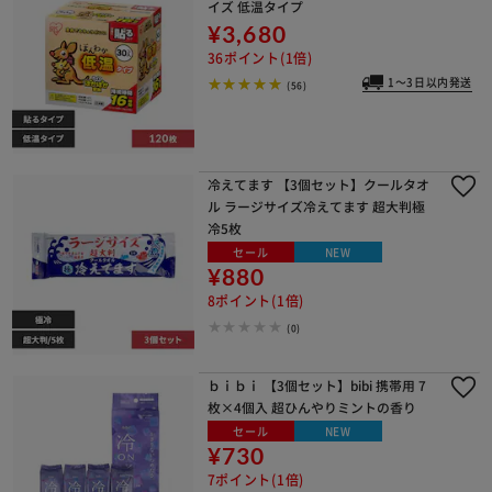
イズ 低温タイプ
¥3,680
36ポイント(1倍)
1～3日以内発送
(56)
冷えてます 【3個セット】クールタオ
ル ラージサイズ冷えてます 超大判極
冷5枚
セール
NEW
¥880
8ポイント(1倍)
(0)
ｂｉｂｉ 【3個セット】bibi 携帯用 7
枚×4個入 超ひんやりミントの香り
セール
NEW
¥730
7ポイント(1倍)