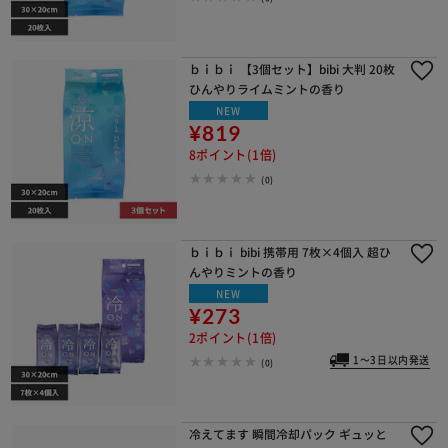
ｂｉｂｉ 【3個セット】bibi 大判 20枚
ひんやりライムミントの香り
NEW
¥819
8ポイント(1倍)
(0)
ｂｉｂｉ bibi 携帯用 7枚×4個入 超ひ
んやりミントの香り
NEW
¥273
2ポイント(1倍)
1～3日以内発送
(0)
冷えてます 瞬間冷却パック ギュッと