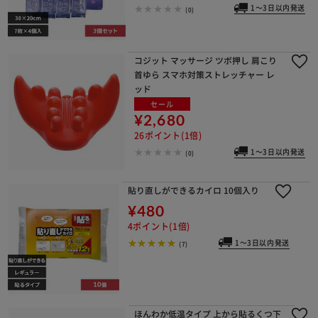
1～3日以内発送
(0)
コジット マッサージ ツボ押し 肩こり
首ゆら スマホ対策ストレッチャー レ
ッド
セール
¥2,680
26ポイント(1倍)
1～3日以内発送
(0)
貼り直しができるカイロ 10個入り
¥480
4ポイント(1倍)
1～3日以内発送
(7)
ほんわか低温タイプ 上から貼るくつ下