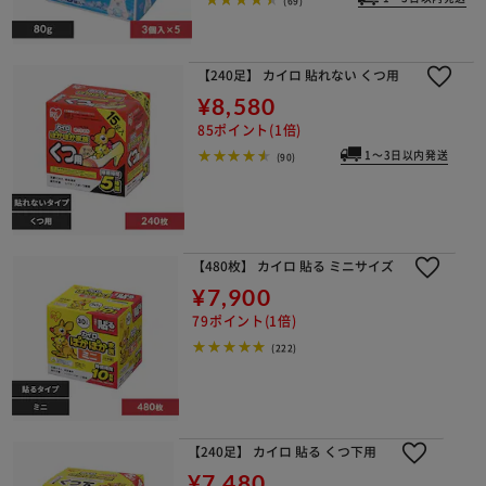
【240足】 カイロ 貼れない くつ用
¥8,580
85ポイント(1倍)
1～3日以内発送
(90)
【480枚】 カイロ 貼る ミニサイズ
¥7,900
79ポイント(1倍)
(222)
【240足】 カイロ 貼る くつ下用
¥7,480