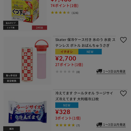
74ポイント(1倍)
(126)
Skater 保冷ケース付き 氷のう 氷嚢 ス
テンレス ボトル おぱんちゅうさぎ
イチオシ
NEW
¥2,700
27ポイント(1倍)
1～3日以内発送
(0)
冷えてます クールタオル ラージサイ
ズ冷えてます 大判極冷12枚
NEW
¥328
3ポイント(1倍)
1～3日以内発送
(7)