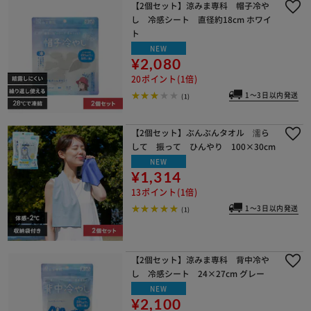
【2個セット】涼みま専科 帽子冷や
し 冷感シート 直径約18cm ホワイ
ト
NEW
¥2,080
20ポイント(1倍)
1～3日以内発送
(1)
【2個セット】ぶんぶんタオル 濡ら
して 振って ひんやり 100×30cm
NEW
¥1,314
13ポイント(1倍)
1～3日以内発送
(1)
【2個セット】涼みま専科 背中冷や
し 冷感シート 24×27cm グレー
NEW
¥2,100