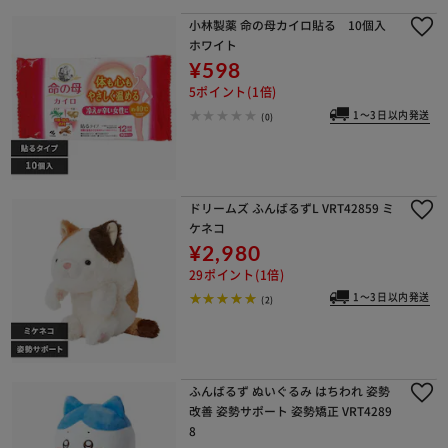
小林製薬 命の母カイロ貼る 10個入
ホワイト
¥598
5ポイント(1倍)
1～3日以内発送
(0)
ドリームズ ふんばるずL VRT42859 ミ
ケネコ
¥2,980
29ポイント(1倍)
1～3日以内発送
(2)
ふんばるず ぬいぐるみ はちわれ 姿勢
改善 姿勢サポート 姿勢矯正 VRT4289
8