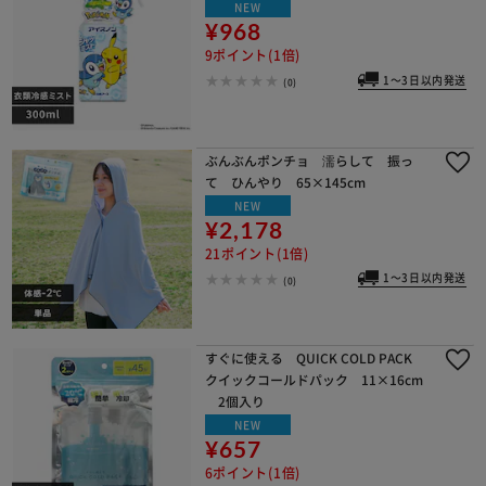
NEW
¥968
9ポイント(1倍)
1～3日以内発送
(0)
ぶんぶんポンチョ 濡らして 振っ
て ひんやり 65×145cm
NEW
¥2,178
21ポイント(1倍)
1～3日以内発送
(0)
すぐに使える QUICK COLD PACK
クイックコールドパック 11×16cm
2個入り
NEW
¥657
6ポイント(1倍)