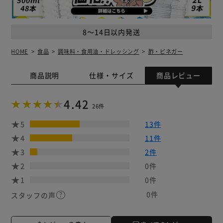
8～14日以内発送
HOME
食品
調味料・食用油・ドレッシング
酢・ビネガー
商品説明
仕様・サイズ
商品レビュー
4.42
26件
5
13件
4
11件
3
2件
2
0件
1
0件
0件
スタッフの声