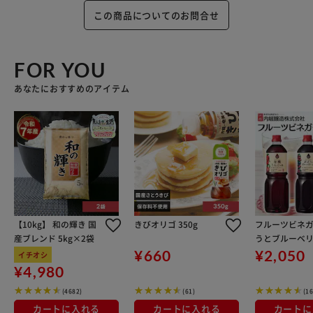
この商品についてのお問合せ
FOR YOU
あなたにおすすめのアイテム
【10kg】 和の輝き 国
きびオリゴ 350g
フルーツビネガ
産ブレンド 5kg×2袋
うとブルーベ
1L
¥660
¥2,050
イチオシ
¥4,980
(4682)
(61)
(16
カートに入れる
カートに入れる
カートに