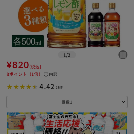
1
/
2
¥820
(税込)
8ポイント
（1倍）
info
内訳
4.42
26件