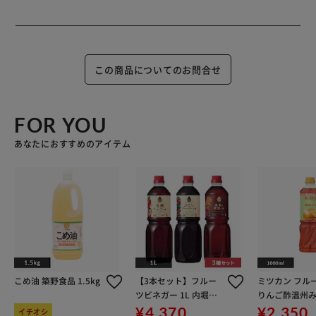
この商品についてのお問合せ
FOR YOU
あなたにおすすめのアイテム
こめ油 築野食品 1.5kg
【3本セット】フルー
ミツカン フル
ツビネガー 1L 内堀醸
りんご酢温州み
造 フルーツビネガー3
00mL 6倍濃
¥4,370
¥2,350
イチオシ