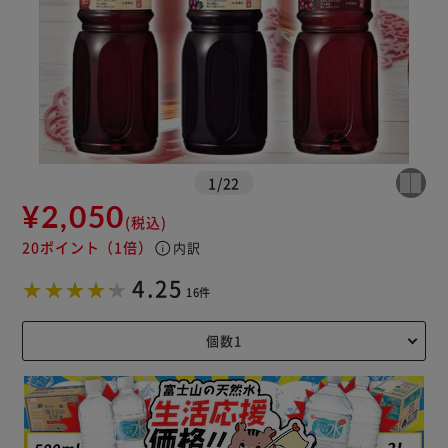
1
/
22
¥2,050
(税込)
20ポイント
（1倍）
info
内訳
4.25
16件