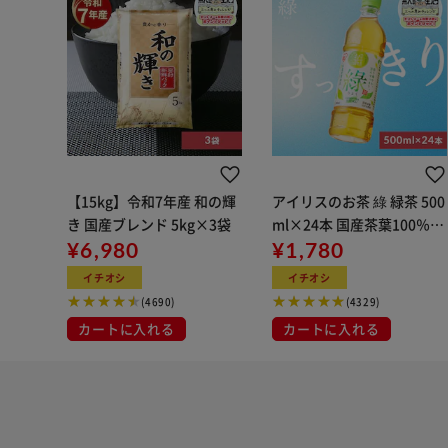
【15kg】令和7年産 和の輝
アイリスのお茶 綠 緑茶 500
き 国産ブレンド 5kg×3袋
ml×24本 国産茶葉100％使
¥6,980
用
¥1,780
イチオシ
イチオシ
(4690)
(4329)
カートに入れる
カートに入れる