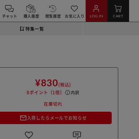
チャット
購入履歴
閲覧履歴
お気に入り
LOG IN
CART
特集一覧
¥830
(税込)
8ポイント
（1倍）
info
内訳
在庫切れ
mail_outline
入荷したらメールでお知らせ