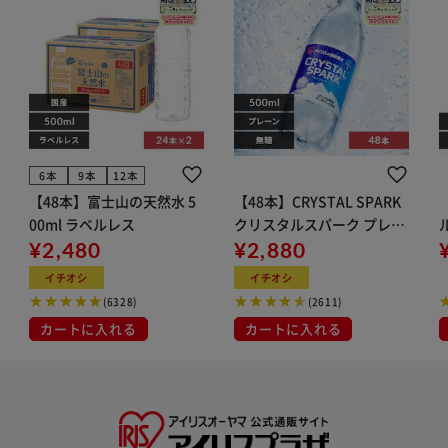
6本
9本
12本
【48本】富士山の天然水 5
【48本】CRYSTAL SPARK
00ml ラベルレス
クリスタルスパーク プレー
¥2,480
ン 500ml
¥2,880
イト
イチオシ
イチオシ
(6328)
(2611)
カートに入れる
カートに入れる