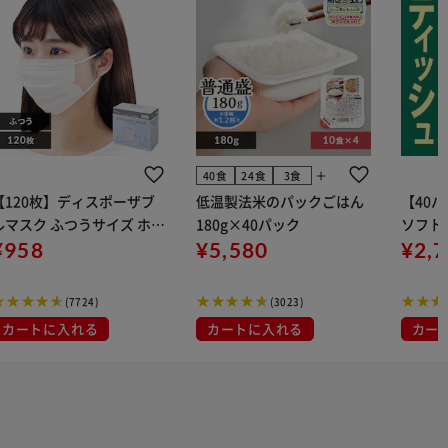
add
40食
24食
3食
【120枚】ディスポーザブ
低温製法米のパックごはん
【40
ルマスク ふつうサイズ ホワ
180g×40パック
ソフトパ
 大容量 DISPOSABLE
¥958
¥5,580
組) 5
¥2,
マスク プリーツマスク 不織
布
(7724)
(3023)
カートに入れる
カートに入れる
カー