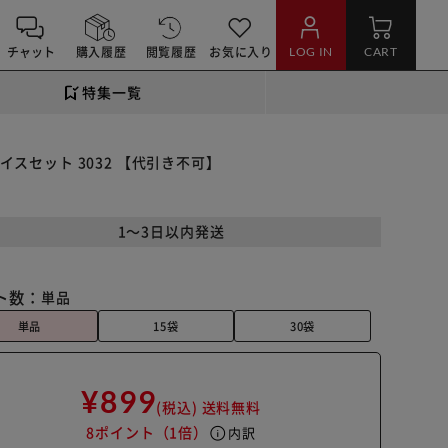
チャット
購入履歴
閲覧履歴
お気に入り
LOG IN
CART
特集一覧
イスセット 3032 【代引き不可】
1～3日以内発送
ト数：
単品
単品
15袋
30袋
¥899
(税込)
送料無料
8ポイント
（1倍）
info
内訳