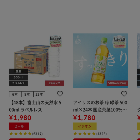
6本
9本
12本
【48本】富士山の天然水 5
アイリスのお茶 綠 緑茶 500
00ml ラベルレス
ml×24本 国産茶葉100％使
¥1,980
用
¥1,780
ン
セール
イチオシ
(6317)
(4323)