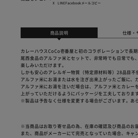
X
LINE
Facebook
メール
コピー
商品説明
仕様・
カレーハウスCoCo壱番屋と初のコラボレーションで長
尾西食品のアルファ米とセットで、非常時でも日常でも
楽しみいただけます。
しかも安心のアレルギー物質（特定原材料等）28品目不
アルファ米にお湯または水を注ぎ出来上がったご飯に、
アルファ米にお湯を注いだ場合は、アルファ米とカレー
上がっていただけるようにパッケージを工夫しておりま
※製品は予告なく仕様を変更する場合がございます。あ
※当商品はお取り寄せ品の為、在庫の確認及び商品のお
また、商品がメーカーにて完売となっていた場合、キャ