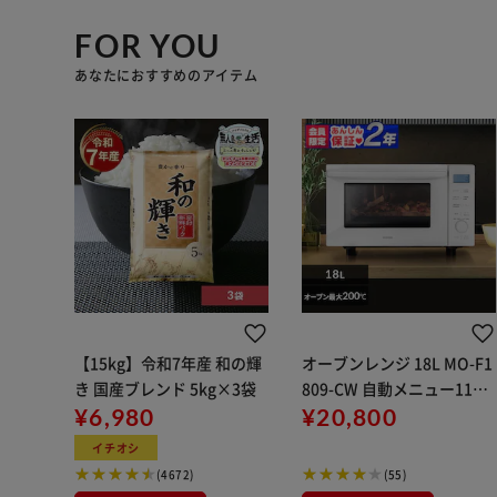
FOR YOU
あなたにおすすめのアイテム
【15kg】令和7年産 和の輝
オーブンレンジ 18L MO-F1
き 国産ブレンド 5kg×3袋
809-CW 自動メニュー11種
¥6,980
類 ホワイト
¥20,800
イチオシ
(4672)
(55)