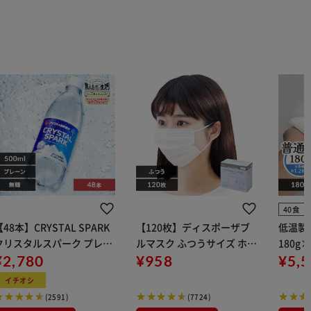
40食
【48本】CRYSTAL SPARK
【120枚】ディスポーザブ
低温製
クリスタルスパーク プレー
ルマスク ふつうサイズ ホワ
180g
 500ml
¥2,780
イト 大容量 DISPOSABLE
¥958
¥5,
マスク プリーツマスク 不織
イチオシ
布
(2591)
(7724)