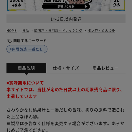
1～3日以内発送
HOME
食品
調味料・食用油・ドレッシング
ポン酢・めんつゆ
関連するキーワード
#内堀醸造 一番だし
商品説明
仕様・サイズ
商品レビュー
■賞味期限について
本サイトでは、当社が定めた日数以上の期限残商品に限り、
出荷しています
さわやかな柑橘果汁と一番だしの旨味、拘りの原料で造られ
た上品なぽん酢。
※製品は予告なく仕様を変更する場合がございます。あらか
じめご了承ください。