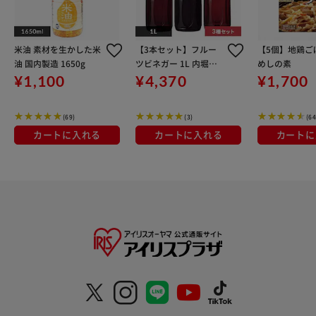
米油 素材を生かした米
【3本セット】フルー
【5個】地鶏ご
油 国内製造 1650g
ツビネガー 1L 内堀醸
めしの素
造 フルーツビネガー3
¥1,100
¥4,370
¥1,700
種×各1本
(69)
(3)
(64
カートに入れる
カートに入れる
カートに