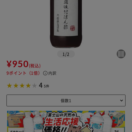
1
/
2
¥950
(税込)
9ポイント
（1倍）
info
内訳
4
5件