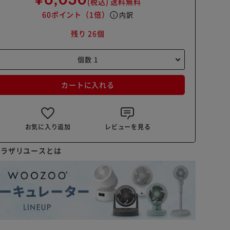
(税込)
送料無料
60ポイント
（1倍）
info
内訳
残り 26個
カートに入れる
お気に入り追加
レビューを見る
プラザリユースとは