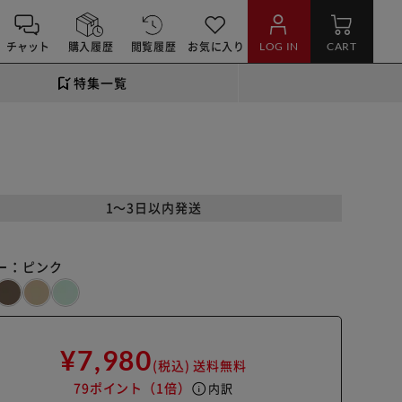
チャット
購入履歴
閲覧履歴
お気に入り
LOG IN
CART
特集一覧
1～3日以内発送
ー：
ピンク
¥7,980
(税込)
送料無料
79ポイント
（1倍）
info
内訳