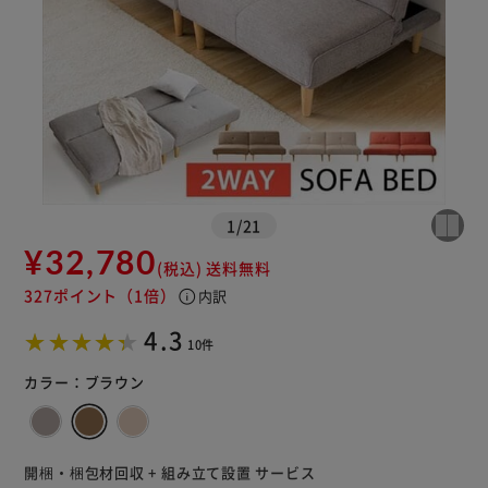
※ご確認ください
1
/
21
¥32,780
(税込)
送料無料
カートに入れる
購入手続きへ
327ポイント
（1倍）
info
内訳
4.3
10件
カラー：
ブラウン
開梱・梱包材回収 + 組み立て設置 サービス