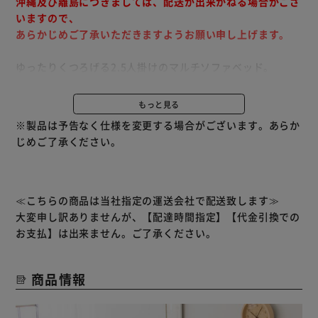
沖縄及び離島につきましては、配送が出来かねる場合がござ
いますので、
あらかじめご了承いただきますようお願い申し上げます。
ゆったりくつろげる2.5人掛けのマルチソファベッド。
座り心地の良いソファは背もたれを倒すとベッドに早変わ
り。
もっと見る
スタイル自由なセパレートタイプで、ご家族で使うリビング
※製品は予告なく仕様を変更する場合がございます。あらか
やワンルームにもおすすめです。
じめご了承ください。
カラーはグレー、レッド、ベージュ、ブラウンの4カラーか
らお選びいただけます。
≪こちらの商品は当社指定の運送会社で配送致します≫
大変申し訳ありませんが、【配達時間指定】【代金引換での
お支払】は出来ません。ご了承ください。
商品情報