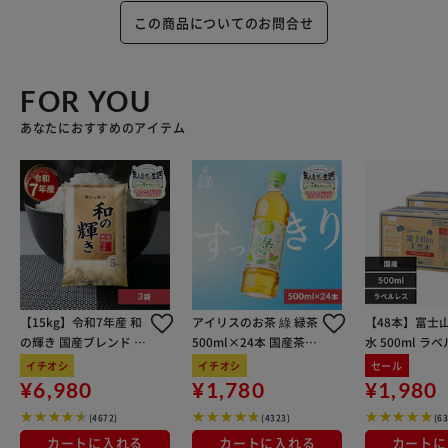
この商品についてのお問合せ
FOR YOU
あなたにおすすめのアイテム
【15kg】令和7年産 和
アイリスのお茶 綠 緑茶
【48本】富士
の輝き 国産ブレンド 5
500ml×24本 国産茶葉
水 500ml ラ
kg×3袋
100％使用
イチオシ
イチオシ
セール
¥6,980
¥1,780
¥1,980
(4672)
(4323)
(6
カートに入れる
カートに入れる
カートに