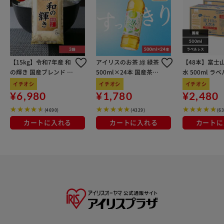
【15kg】令和7年産 和
アイリスのお茶 綠 緑茶
【48本】富士
の輝き 国産ブレンド 5
500ml×24本 国産茶葉
水 500ml ラ
kg×3袋
100％使用
イチオシ
イチオシ
イチオシ
¥6,980
¥1,780
¥2,480
(4690)
(4329)
(6
カートに入れる
カートに入れる
カートに