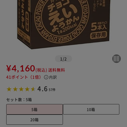
1
/
2
¥4,160
(税込)
送料無料
41ポイント
（1倍）
info
内訳
4.6
57件
セット数：
5箱
5箱
10箱
20箱