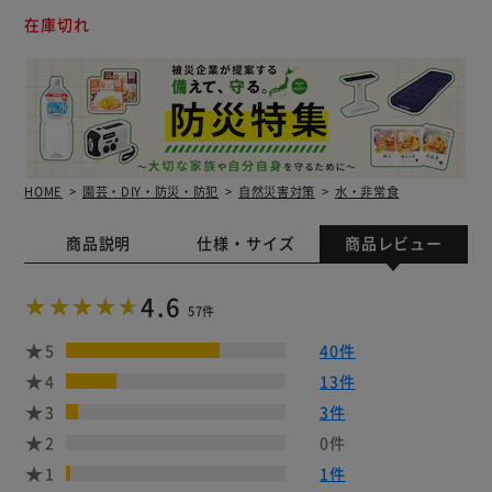
在庫切れ
HOME
園芸・DIY・防災・防犯
自然災害対策
水・非常食
商品説明
仕様・サイズ
商品レビュー
4.6
57件
5
40件
4
13件
3
3件
2
0件
1
1件