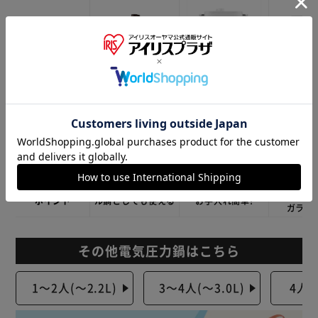
¥13,800
¥14,800
¥19,8
税込
税込
価格
型番
PC-MA2
PMPC-REMA3
PMPC
カラー
容量
1～2人(2.2L)
3～4人(3.0L)
4人～(4
自動メニュー数
6種類
15種類
90
ネット限定
おすすめ
2wayタイプでグリ
分解できて隅々まで
保温&調
ポイント
ル鍋としても使える
お手入れ簡単!
ガラス
その他電気圧力鍋はこちら
1～2人(～2.2L)
3～4人(～3.0L)
4人～