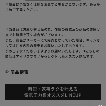
◆内蔵されている全150レシピは、季節ごとのレシピやパー
※製品は予告なく仕様を変更する場合がございます。あらか
ティーやイベントなどにあわせたレシピなどバラエティ豊富
じめご了承ください。
で、年間通して色々なお料理が楽しめます。
◆他にもマニュアルモードを使えば無限のレシピを作ること
ができます。
※当商品はお取り寄せ品の為、在庫の確認及び商品のお届け
までお時間を頂く場合がございます。
◆6人分までできる大容量で作りおきにも便利。
また、商品がメーカーにて完売となっていた場合、キャンセ
ル又は注文内容の変更をお願いいたしております。
◆なべは軽くて洗いやすくてお手入れ簡単。
予めご了承くださいますようお願いいたします。
■こちらの
商品はアイリスプラザがセレクトしたオススメ商品です。
◆火を使わないので目を離しても安心、SGマーク取得済み
の安全設計。
商品情報
時短・家事ラクを叶える
電気圧力鍋オススメLINEUP