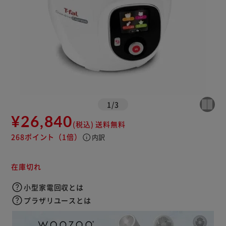
1
/
3
¥26,840
(税込)
送料無料
268ポイント
（1倍）
info
内訳
在庫切れ
小型家電回収とは
プラザリユースとは