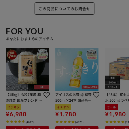
この商品についてのお問合せ
FOR YOU
あなたにおすすめのアイテム
【15kg】令和7年産 和
アイリスのお茶 綠 緑茶
【48本】富士
の輝き 国産ブレンド 5
500ml×24本 国産茶葉
水 500ml ラ
kg×3袋
100％使用
イチオシ
イチオシ
セール
¥6,980
¥1,780
¥1,980
(4672)
(4323)
(6