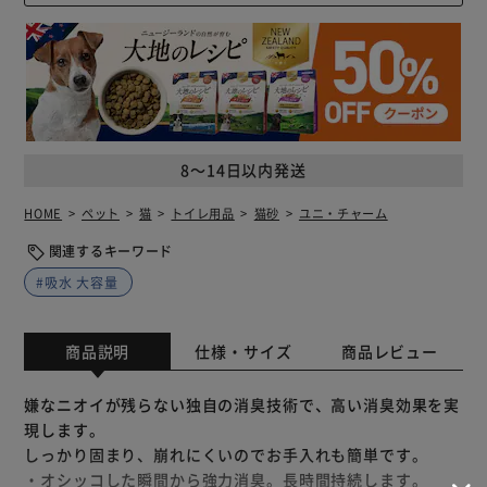
8～14日以内発送
HOME
ペット
猫
トイレ用品
猫砂
ユニ・チャーム
関連するキーワード
#吸水 大容量
商品説明
仕様・サイズ
商品レビュー
嫌なニオイが残らない独自の消臭技術で、高い消臭効果を実
現します。
しっかり固まり、崩れにくいのでお手入れも簡単です。
・オシッコした瞬間から強力消臭。長時間持続します。