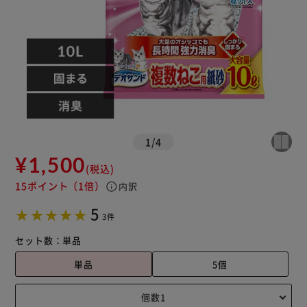
1
/
4
¥1,500
(税込)
15ポイント
（1倍）
info
内訳
5
3件
セット数：
単品
単品
5個