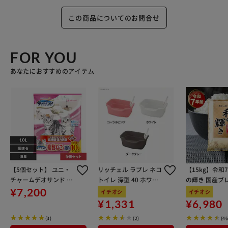
この商品についてのお問合せ
FOR YOU
あなたにおすすめのアイテム
【5個セット】 ユニ・
リッチェル ラプレ ネコ
【15kg】令和
チャームデオサンド 猫
トイレ 深型 40 ホワイ
の輝き 国産ブレ
砂 デオサンド 複数ねこ
ト 猫トイレ
kg×3袋
¥7,200
イチオシ
イチオシ
用 紙砂 10L 猫砂 シス
¥1,331
¥6,980
テム
(3)
(2)
(4