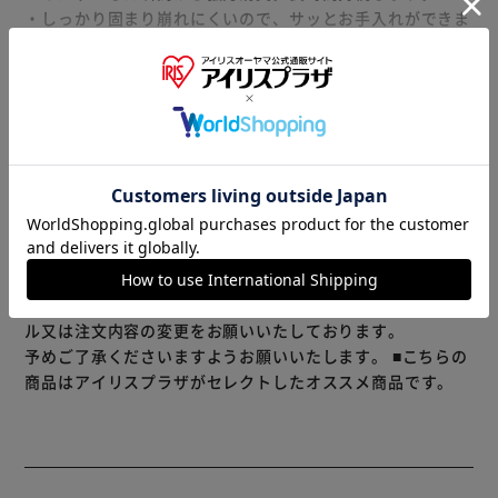
・しっかり固まり崩れにくいので、サッとお手入れができま
す。飛び散りにくい大きめの粒。
(デオサンド ギュッと固まる紙砂比)
・オシッコで濡れた部分が青く変わるので、取り除きがカン
もっと見る
タン。
※製品は予告なく仕様を変更する場合がございます。あらか
じめご了承ください。
※当商品はお取り寄せ品の為、在庫の確認及び商品のお届け
までお時間を頂く場合がございます。
また、商品がメーカーにて完売となっていた場合、キャンセ
ル又は注文内容の変更をお願いいたしております。
予めご了承くださいますようお願いいたします。
■こちらの
商品はアイリスプラザがセレクトしたオススメ商品です。