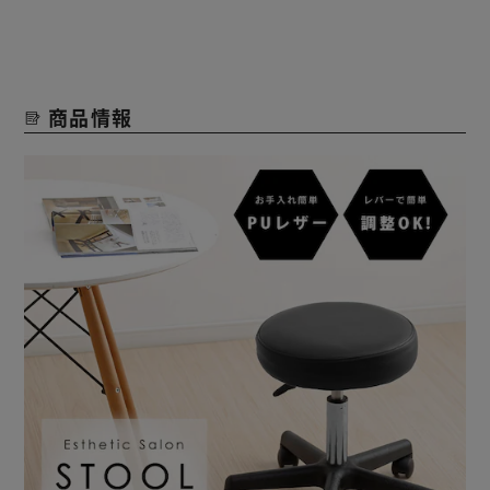
本革のような質感を持ち合わせながら、水や汚れに強くお手
入れがラク！
■組み立て簡単2ステップ
商品情報
（1）脚部に支柱を差し込む。
（2）支柱に座面をのせる。