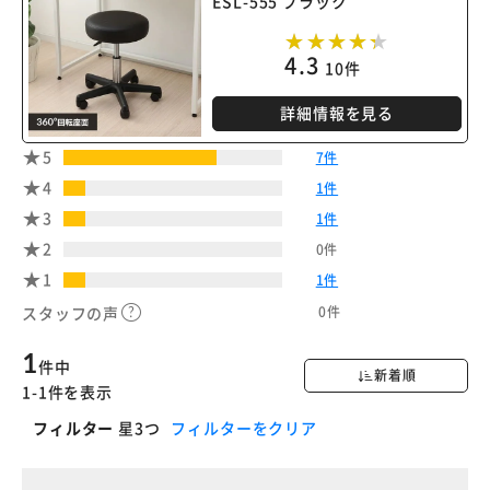
ESL-555 ブラック
4.3
10件
詳細情報を見る
5
7件
4
1件
3
1件
2
0件
1
1件
0件
スタッフの声
1
件中
新着順
1-1件を表示
フィルター
星3つ
フィルターをクリア