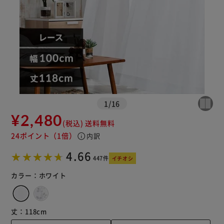
カートに入れる
購入手続きへ
1
/
16
¥2,480
(税込)
送料無料
24ポイント
（1倍）
info
内訳
4.66
447件
イチオシ
カラー：
ホワイト
丈：
118cm