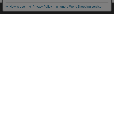
HOME
探す
ログイン
お気に入り
お知らせ
▼ 食品・飲料おすすめ ▼
カートに商品を追加しました
購入手続きへ
こちらもいかがですか？