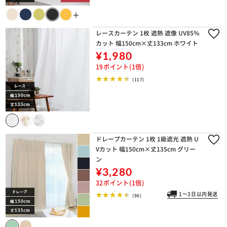
＋
レースカーテン 1枚 遮熱 遮像 UV85％
カット 幅150cm×丈133cm ホワイト
¥1,980
19ポイント(1倍)
(117)
ドレープカーテン 1枚 1級遮光 遮熱 U
Vカット 幅150cm×丈135cm グリー
ン
¥3,280
32ポイント(1倍)
1～3日以内発送
(96)