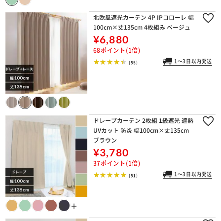
北欧風遮光カーテン 4P IPコローレ 幅
100cm×丈135cm 4枚組み ベージュ
¥6,880
68ポイント(1倍)
1～3日以内発送
(55)
ドレープカーテン 2枚組 1級遮光 遮熱
UVカット 防炎 幅100cm×丈135cm
ブラウン
¥3,780
37ポイント(1倍)
1～3日以内発送
(51)
＋