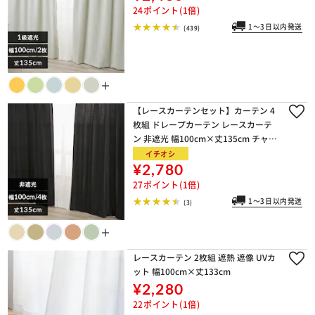
24ポイント(1倍)
1～3日以内発送
(439)
＋
【レースカーテンセット】カーテン 4
枚組 ドレープカーテン レースカーテ
ン 非遮光 幅100cm×丈135cm チャコ
ール
イチオシ
¥2,780
27ポイント(1倍)
1～3日以内発送
(3)
＋
レースカーテン 2枚組 遮熱 遮像 UVカ
ット 幅100cm×丈133cm
¥2,280
22ポイント(1倍)