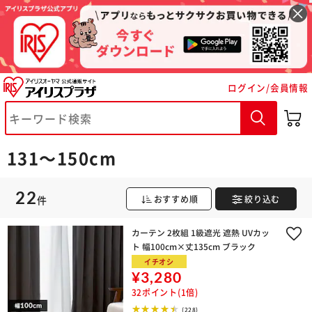
ログイン/会員情報
131～150cm
22
件
おすすめ順
絞り込む
※ご確認ください
カーテン 2枚組 1級遮光 遮熱 UVカッ
ト 幅100cm×丈135cm ブラック
カートに入れる
購入手続きへ
イチオシ
¥3,280
32ポイント(1倍)
(228)