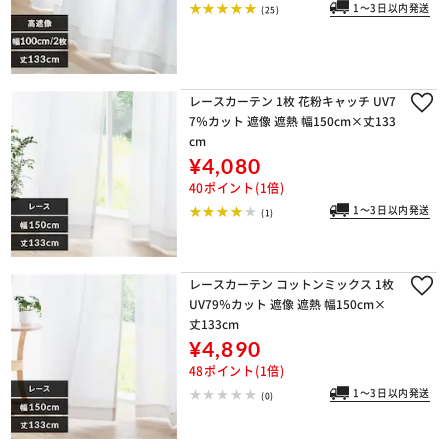
1～3日以内発送
(25)
レースカーテン 1枚 花粉キャッチ UV7
7％カット 遮像 遮熱 幅150cm×丈133
cm
¥4,080
40ポイント(1倍)
1～3日以内発送
(1)
レースカーテン コットンミックス 1枚
UV79％カット 遮像 遮熱 幅150cm×
丈133cm
¥4,890
48ポイント(1倍)
1～3日以内発送
(0)