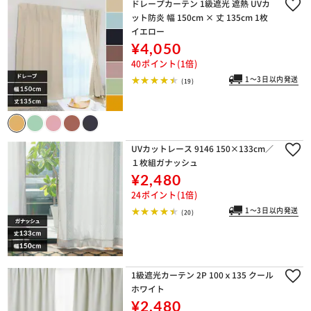
ドレープカーテン 1級遮光 遮熱 UVカ
ット防炎 幅 150cm × 丈 135cm 1枚
イエロー
¥4,050
40ポイント(1倍)
1～3日以内発送
(19)
UVカットレース 9146 150×133cm／
１枚組ガナッシュ
¥2,480
24ポイント(1倍)
1～3日以内発送
(20)
1級遮光カーテン 2P 100ｘ135 クール
ホワイト
¥2,480