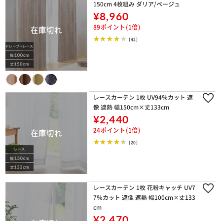
150cm 4枚組み ダリア/ベージュ
¥8,960
89ポイント(1倍)
(42)
レースカーテン 1枚 UV94％カット 遮
像 遮熱 幅150cm×丈133cm
¥2,440
24ポイント(1倍)
(20)
レースカーテン 1枚 花粉キャッチ UV7
7％カット 遮像 遮熱 幅100cm×丈133
cm
¥2,470