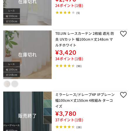
24ポイント(1倍)
(5)
TEIJIN レースカーテン 2枚組 遮光 防
炎 UVカット 幅100cm×丈148cm マ
ルチホワイト
¥3,420
34ポイント(1倍)
(90)
ミラーレース/ドレープ4P IPブレーン
幅100cm×丈150cm 4枚組み ターコ
イズ
¥3,780
37ポイント(1倍)
(28)