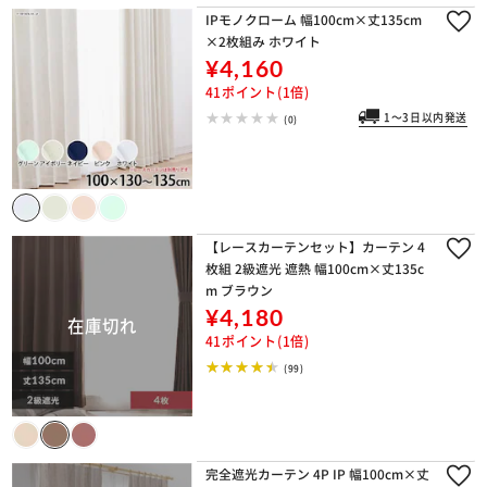
IPモノクローム 幅100cm×丈135cm
×2枚組み ホワイト
¥4,160
41ポイント(1倍)
1～3日以内発送
(0)
【レースカーテンセット】カーテン 4
枚組 2級遮光 遮熱 幅100cm×丈135c
m ブラウン
¥4,180
41ポイント(1倍)
(99)
完全遮光カーテン 4P IP 幅100cm×丈