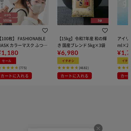
100枚】 FASHIONABLE
【15kg】令和7年産 和の輝
アイリス
MASK カラーマスク ふつう
き 国産ブレンド 5kg×3袋
ml×2
サイズ 20枚入×5 ニュアン
¥1,180
¥6,980
用
¥1,
スグレー×ナイトブルー
セール
イチオシ
イチ
(775)
(4682)
カートに入れる
カートに入れる
カー