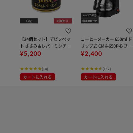
【24個セット】デビフペッ
コーヒーメーカー 650ml ド
ト ささみ＆レバーミンチ 1
リップ式 CMK-650P-B ブラ
50g×24 dbf
¥5,200
ック
¥2,400
(14)
(132)
カートに入れる
カートに入れる