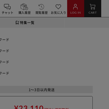
チャット
購入履歴
閲覧履歴
お気に入り
LOG IN
CART
特集一覧
フード
フード
フード
フード
1～3日以内発送
¥23,110