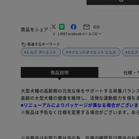
商品をシェア
X
LINE
Facebook
メール
コピー
関連するキーワード
#ヒルズ ダイエット
#サイエンスダイエット ヒルズ
#ヒルズ
商品説明
仕様・
大型犬種の高齢期の元気な体をサポートする栄養バラン
高齢の大型犬種の健康を維持し、活発な運動能力を保ち
■リニューアルによりパッケージが異なる場合がございま
※製品は予告なく仕様を変更する場合がございます。あ
※当商品はお取り寄せ品の為、在庫の確認及び商品のお