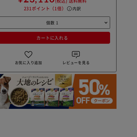
(税込)
送料無料
231ポイント
（1倍）
info
内訳
カートに入れる
お気に入り追加
レビューを見る