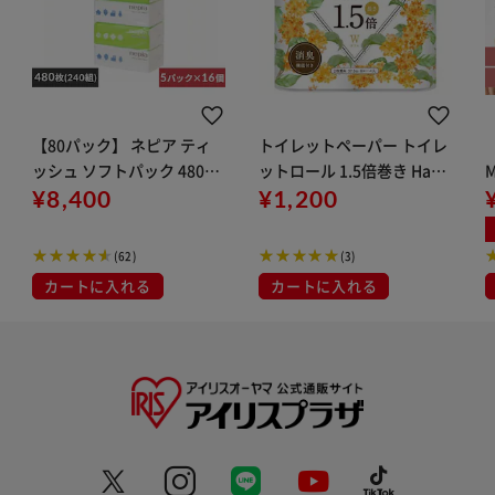
【80パック】 ネピア ティ
トイレットペーパー トイレ
【
ッシュ ソフトパック 480枚
ットロール 1.5倍巻き Hana
(240組) 5パック×16
¥8,400
taba 金木犀 1.5倍巻き 8ロ
¥1,200
ール ダブル 3393
(62)
(3)
カートに入れる
カートに入れる