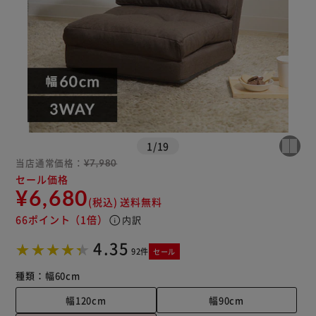
1
/
19
当店通常価格：
¥7,980
セール価格
¥6,680
※ご確認ください
(税込)
送料無料
66ポイント
（1倍）
info
内訳
カートに入れる
購入手続きへ
4.35
92件
セール
種類：
幅60cm
幅120cm
幅90cm