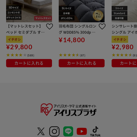
【マットレスセット】
羽毛布団 シングルロン
シンサレート
ベッド セミダブル すの
グ WDD85% 300dp 1.0
シングル 
こ 棚付き コンセント
kg グレー
¥14,800
イチオシ
イチオシ
高さ3段階 ホワイト+ポ
¥29,800
¥2,980
ケットコイルマットレ
(589)
(87)
(91
ス 白
カートに入れる
カートに入れる
カートに