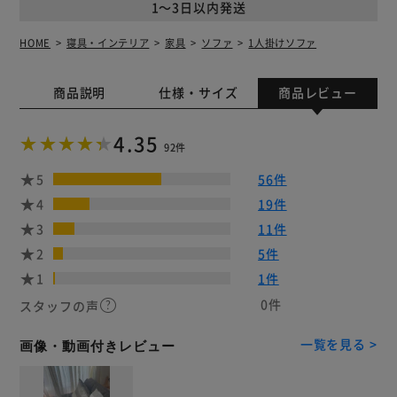
1～3日以内発送
HOME
寝具・インテリア
家具
ソファ
1人掛けソファ
商品説明
仕様・サイズ
商品レビュー
4.35
92件
5
56件
4
19件
3
11件
2
5件
1
1件
0件
スタッフの声
一覧を見る >
画像・動画付きレビュー