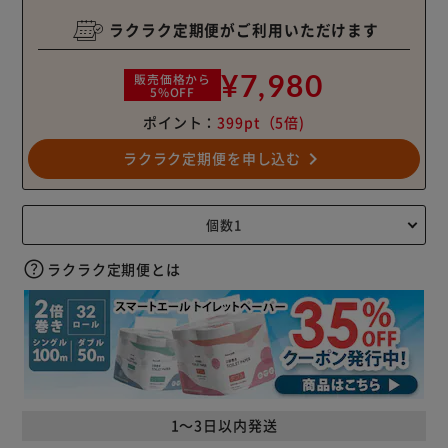
ラクラク定期便がご利用いただけます
¥7,980
販売価格から
5%OFF
ポイント：
399pt
（5倍)
navigate_next
ラクラク定期便を申し込む
ラクラク定期便とは
1～3日以内発送