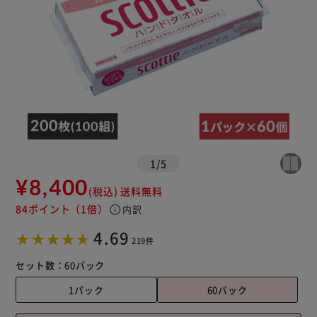
1
/
5
¥8,400
(税込)
送料無料
84ポイント
（1倍）
info
内訳
4.69
219件
セット数：
60パック
1パック
60パック