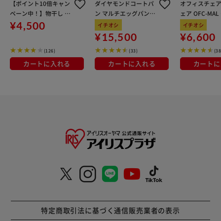
【ポイント10倍キャン
ダイヤモンドコートパ
オフィスチェア
ペーン中！】物干し 室
ン マルチエッグパン入
ェア OFC-MA
内用 折りたたみ式 3連
り 12点セット IHガス
ン
¥4,500
イチオシ
イチオシ
OTM-150R ブラック 一
火対応 MEGI-12S ブラ
¥15,500
¥6,600
人暮らしにオススメ
ウンメタリック
(126)
(33)
(38
カートに入れる
カートに入れる
カートに
特定商取引法に基づく通信販売業者の表示