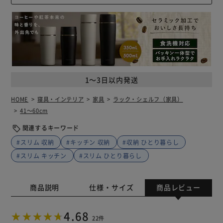
1～3日以内発送
HOME
寝具・インテリア
家具
ラック・シェルフ（家具）
41～60cm
関連するキーワード
#スリム 収納
#キッチン 収納
#収納 ひとり暮らし
#スリム キッチン
#スリム ひとり暮らし
商品説明
仕様・サイズ
商品レビュー
4.68
22件