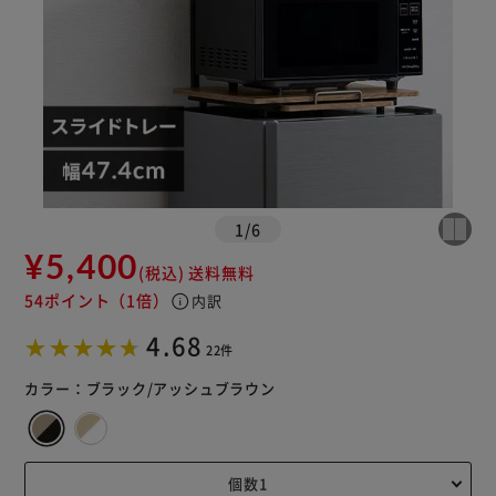
1
/
6
¥5,400
(税込)
送料無料
54ポイント
（1倍）
info
内訳
4.68
22件
カラー：
ブラック/アッシュブラウン