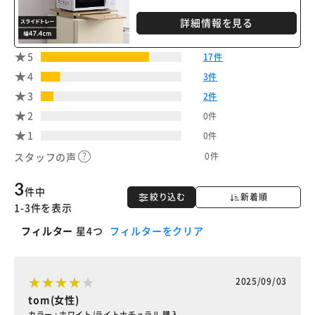
詳細情報を見る
5
17件
4
3件
3
2件
2
0件
1
0件
0件
スタッフの声
3
件中
絞り込む
新着順
1-3件を表示
フィルター
星4つ
フィルターをクリア
2025/09/03
tom(女性)
カラー : ホワイト/ライトナチュラル 購入