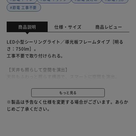
#節電 工事不要
商品説明
仕様・サイズ
商品レビュー
LED小型シーリングライト／導光板フレームタイプ［明る
さ：750lm］。
工事不要で取り付けられる。
【天井も照らして空間を演出】
天井もふわっと照らす構造で、スマートに空間を演出。
自然で明るくキレイに部屋全体を照らします。
もっと見る
【まぶしさを感じにくい光り方】
※製品は予告なく仕様を変更する場合がございます。あらか
LED光源からの発光が、導光板パネルにより拡散し、まぶし
じめご了承ください。
さを感じにくい均一な光で照らします。
【色がより自然に見える“演出性：Ra80”】
照明による光の見せ方の特性で、自然に近い光源が「演出