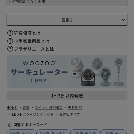
延長保証とは
小型家電回収とは
プラザリユースとは
1～3日以内発送
HOME
家電
ライト・照明器具
天井照明
LED小型シーリングライト
導光板タイプ
関連するキーワード
#節電 トイレ
#節電 キッチン
#節電 長寿命
#節電 円形