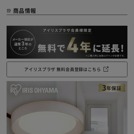
性」が高いとされます。
商品情報
演出性を測る数値として、Ra（平均演色評価数）が用いら
れます。
【場所に合わせて選べる“光の色”】
・電球色：あたたかみのある光で、リラックスしたい空間
に。
・昼光色：自然光に近い光で、メイクや服を選んだりする場
所におすすめ。
アイリスプラザ 無料会員登録はこちら
【省エネ】
同じ明るさの白熱灯と比べて消費電力が小さく、電気代を節
約できます。
【長寿命】
LED小型シーリングライトの寿命は約40000時間（※1）
で、約10年間交換不要（※2）。
白熱灯に比べ、交換にかかる費用と手間が大幅に省けます。
（※1：寿命は光束が70％まで低下するまでの時間です。表