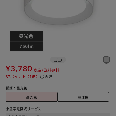
1
/
13
¥3,780
(税込)
送料無料
37ポイント
（1倍）
info
内訳
種類：
昼光色
昼光色
電球色
小型家電回収サービス