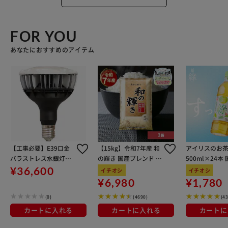
FOR YOU
あなたにおすすめのアイテム
【工事必要】E39口金
【15kg】令和7年産 和
アイリスのお茶
バラストレス水銀灯代
の輝き 国産ブレンド 5
500ml×24本
替 LDR100-200V28N8-
kg×3袋
100％使用
¥36,600
イチオシ
イチオシ
H/E39-45BK3 ブラッ
¥6,980
¥1,780
ク
(0)
(4690)
(4
カートに入れる
カートに入れる
カートに