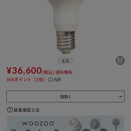
1
/
2
¥36,600
(税込)
送料無料
366ポイント
（1倍）
info
内訳
延長保証とは