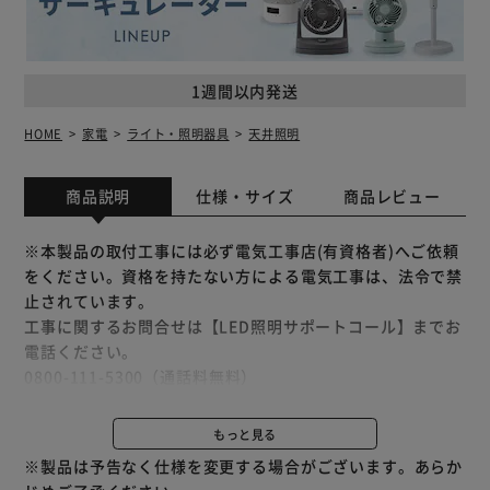
1週間以内発送
HOME
家電
ライト・照明器具
天井照明
商品説明
仕様・サイズ
商品レビュー
※本製品の取付工事には必ず電気工事店(有資格者)へご依頼
をください。資格を持たない方による電気工事は、法令で禁
止されています。
工事に関するお問合せは【LED照明サポートコール】までお
電話ください。
0800-111-5300（通話料無料）
＜受付時間＞平日9:00～18:00
土・日・祝日9:00～12:00／13:00～17:39
もっと見る
（年末年始・夏期休業期間・会社都合による休日を除く）
※製品は予告なく仕様を変更する場合がございます。あらか
既存の照明器具を利用して取り付けできる、E39口金対応の