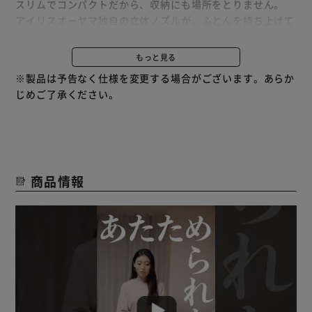
スリムでコンパクトだから、収納にも場所をとりません。
アイリスオーヤマ独自の立体ノズルが、ふとんを持ち上げて
空間をつくることにより、より速くすみずみまで風を届けま
す。
もっと見る
付属のくつ乾燥アタッチメントを取り付けることで、くつ乾
※製品は予告なく仕様を変更する場合がございます。あらか
燥も可能です。
じめご了承ください。
自動モード（あたため／冬／夏／ダニ）と手動モードを搭載
しています。
手動モードは「温度：3段階（高温／低温／送風）」「時
間：7段階」から、お好みに合わせて運転が可能です。
商品情報