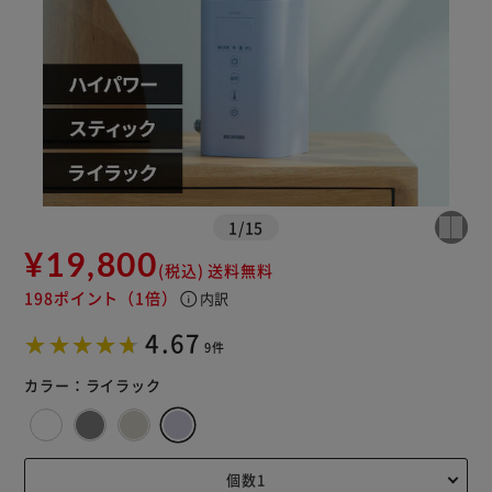
※ご確認ください
カートに入れる
購入手続きへ
1
/
15
¥19,800
(税込)
送料無料
198ポイント
（1倍）
info
内訳
4.67
9件
カラー：
ライラック