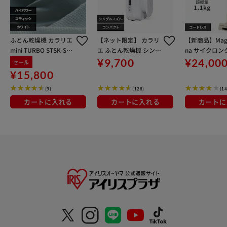
ふとん乾燥機 カラリエ
【ネット限定】 カラリ
【新商品】Magi
mini TURBO STSK-S10
エ ふとん乾燥機 シング
na サイクロ
-W ホワイト
ルノズル 軽量 FK-L1-W
ー SCD-124P-
¥9,700
¥24,00
セール
P ホワイト
ージュ
¥15,800
(9)
(128)
(14
カートに入れる
カートに入れる
カートに