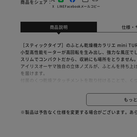
商品をシェア
X
LINE
Facebook
メール
コピー
商品説明
仕様・
［スティックタイプ］のふとん乾燥機カラリエ mini TU
小型高性能モーターが高回転を生み出し、強力な風圧で
スリムでコンパクトだから、収納にも場所をとりません
アイリスオーヤマ独自の立体ノズルが、ふとんを持ち上
を届けます。
付属のくつ乾燥アタッチメントを取り付けることで、く
自動モード（あたため／冬／夏／ダニ）と手動モードを
手動モードは「温度：3段階（高温／低温／送風）」「時
もっ
※製品は予告なく仕様を変更する場合がございます。あ