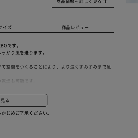
商品情報を詳しく見る
サイズ
商品レビュー
RBOです。
しっかり風を送ります。
。
げて空間をつくることにより、より速くすみずみまで風
つ乾燥も可能です。
搭載しています。
間：7段階」から、お好みに合わせて運転が可能です。
と見る
らかじめご了承ください。