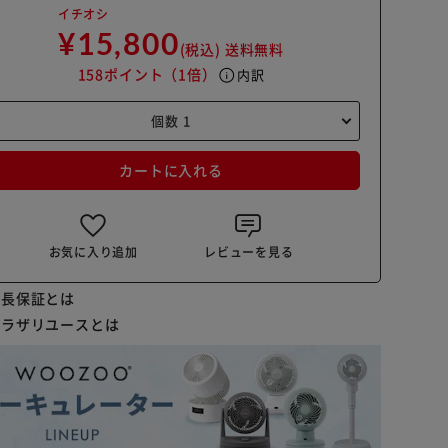
イチオシ
¥15,800
(税込)
送料無料
158ポイント
（1倍）
info
内訳
カートに入れる
お気に入り追加
レビューを見る
延長保証とは
プラザリユースとは