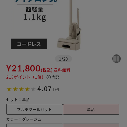
※ご確認ください
カートに入れる
購入手続きへ
1
/
20
¥21,800
(税込)
送料無料
218ポイント
（1倍）
info
内訳
4.07
14件
セット：
単品
マルチツールセット
単品
カラー：
グレージュ