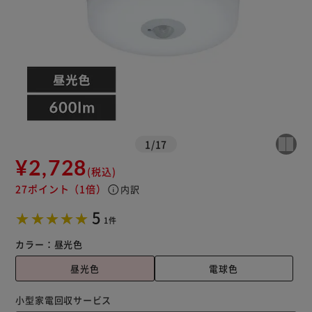
※ご確認ください
カートに入れる
購入手続きへ
1
/
17
¥2,728
(税込)
27ポイント
（1倍）
info
内訳
5
1件
カラー：
昼光色
昼光色
電球色
小型家電回収サービス