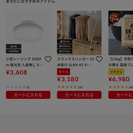
あなたにおすすめのアイテム
小型シーリング 2000l
スラックスハンガー 20
【15kg】令和
m 昼光色 人感無し SCL
本掛け SLKH-43 ホワ
の輝き 国産ブレ
20D-H
イト
kg×3袋
¥3,608
セール
イチオシ
¥3,180
¥6,980
(0)
(38)
(4
カートに入れる
カートに入れる
カートに