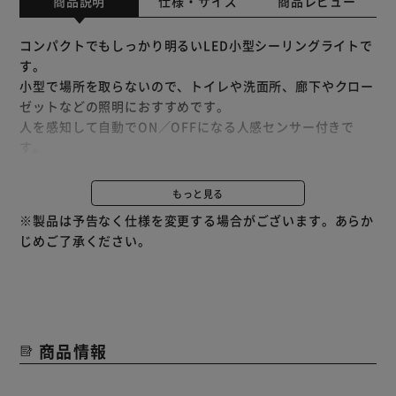
商品説明
仕様・サイズ
商品レビュー
コンパクトでもしっかり明るいLED小型シーリングライトで
す。
小型で場所を取らないので、トイレや洗面所、廊下やクロー
ゼットなどの照明におすすめです。
人を感知して自動でON／OFFになる人感センサー付きで
す。
色がより自然に見える「演色性：Ra80以上」です。
同じ明るさの白熱灯と比べて消費電力が小さく、電気代を節
もっと見る
約できます。
※製品は予告なく仕様を変更する場合がございます。あらか
基盤とカバーが一体となる構造のため、ホコリや虫が入りに
じめご了承ください。
くいです。
電気工事・工具不要で取り付けが簡単です。
商品情報