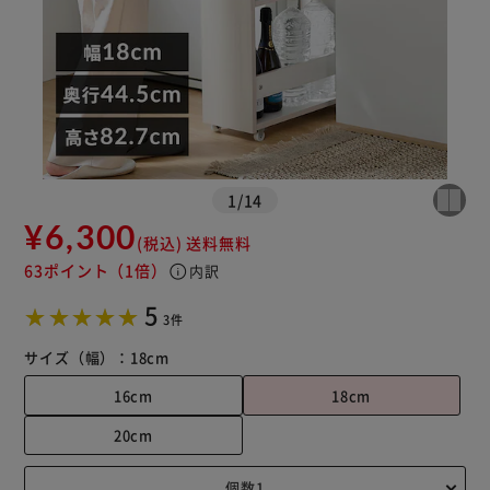
1
/
14
¥6,300
(税込)
送料無料
63ポイント
（1倍）
info
内訳
5
3件
サイズ（幅）：
18cm
16cm
18cm
20cm