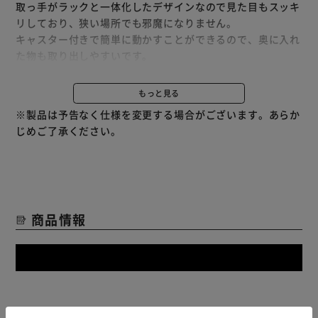
取っ手がラックと一体化したデザインなので見た目もスッキ
リしており、狭い場所でも邪魔になりません。
キャスター付きで簡単に動かすことができるので、奥に入れ
た物も取り出しやすいです。
高さが変えられる（2段階）可動棚付きなので、収納したい
物に合わせて高さを調節できます。
もっと見る
最下部には高さのある飲料もしっかり収納できます。
※製品は予告なく仕様を変更する場合がございます。あらか
消耗品のストックやデスク周りなど、キッチン以外にも空
じめご了承ください。
間・隙間の有効活用におすすめです。
★お客様組立★
商品情報