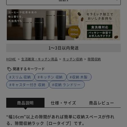
1～3日以内発送
HOME
生活雑貨・キッチン用品
キッチン収納
隙間収納
関連するキーワード
#スリム 収納
#キッチン 収納
#収納 木製
#キャスター付き 収納
#収納 ランドリー
商品説明
仕様・サイズ
商品レビュー
“幅16cm”以上の隙間があれば簡単に収納スペースが作れ
る、隙間収納ラック［ロータイプ］です。