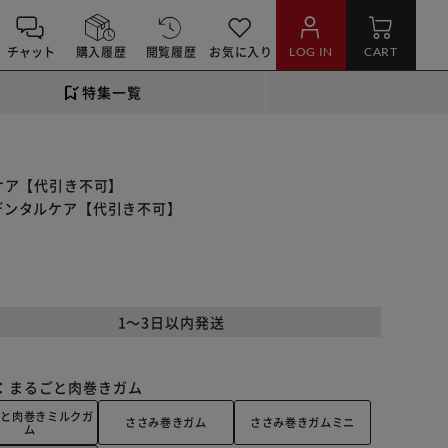
チャット
購入履歴
閲覧履歴
お気に入り
LOG IN
CART
特集一覧
タルケア【代引き不可】
き デンタルケア【代引き不可】
1～3日以内発送
：
まるごと肉巻きガム
ごと肉巻きミルクガ
ささみ巻きガム
ささみ巻きガムミニ
ム