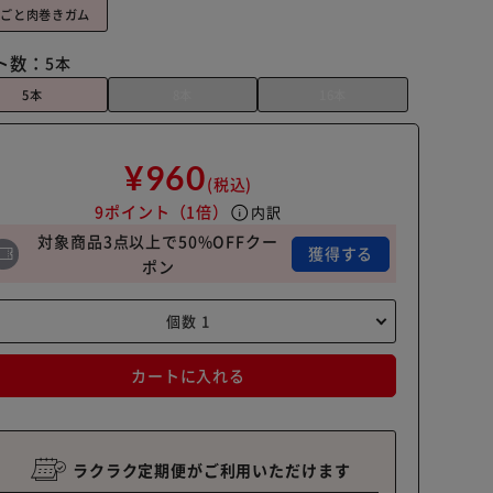
るごと肉巻きガム
ト数：
5本
5本
8本
16本
¥960
(税込)
9ポイント
（1倍）
info
内訳
対象商品3点以上で50%OFFクー
獲得する
ポン
カートに入れる
ラクラク定期便がご利用いただけます