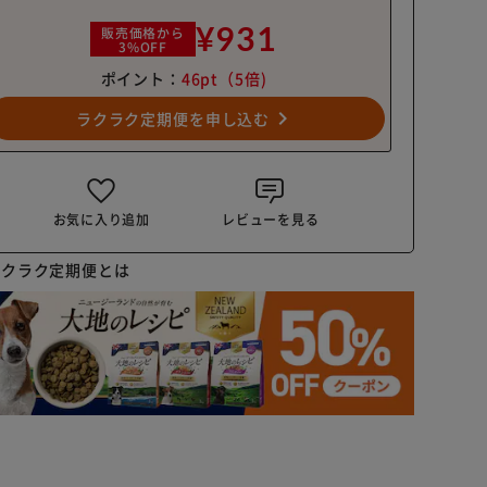
¥931
販売価格から
3%OFF
ポイント：
46pt
（5倍)
navigate_next
ラクラク定期便を申し込む
お気に入り追加
レビューを見る
ラクラク定期便とは