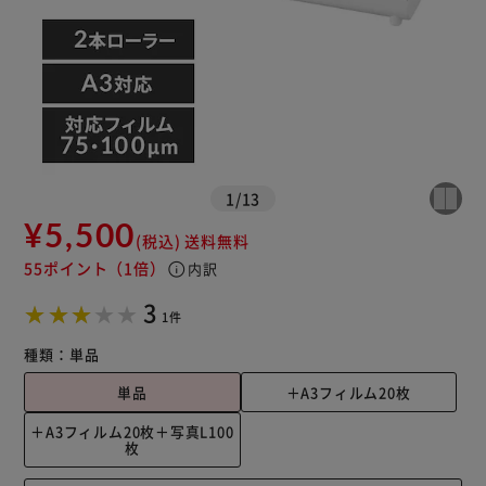
1
/
13
¥5,500
(税込)
送料無料
55ポイント
（1倍）
info
内訳
3
1件
種類：
単品
単品
＋A3フィルム20枚
＋A3フィルム20枚＋写真L100
枚