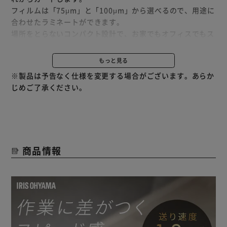
フィルムは「75μm」と「100μm」から選べるので、用途に
合わせたラミネートができます。
場所をとらないコンパクト設計で、お家でもオフィスでもス
ッキリ収納できます。
フィルムが詰まったときに取り出せる、フリーレバー付きで
もっと見る
す。
※製品は予告なく仕様を変更する場合がございます。あらか
電源を入れてから30分後に自動的にヒーターが切れる、オ
じめご了承ください。
ートオフ機能付きです。
商品情報