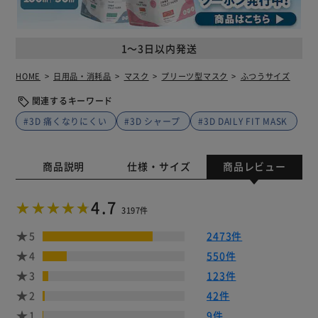
1～3日以内発送
HOME
日用品・消耗品
マスク
プリーツ型マスク
ふつうサイズ
関連するキーワード
#3D 痛くなりにくい
#3D シャープ
#3D DAILY FIT MASK
商品説明
仕様・サイズ
商品レビュー
4.7
3197件
5
2473件
4
550件
3
123件
2
42件
1
9件