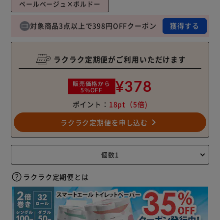
ペールベージュ×ボルドー
対象商品3点以上で398円OFFクーポン
獲得する
ラクラク定期便がご利用いただけます
¥378
販売価格から
5%OFF
ポイント：
18pt
（5倍)
navigate_next
ラクラク定期便を申し込む
ラクラク定期便とは