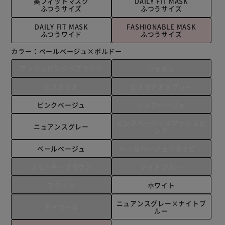
美フィットマスク
DAILY FIT MASK
ふつうサイズ
ふつうサイズ
DAILY FIT MASK
FASHIONABLE MASK
ふつうワイド
ふつうサイズ
カラー：
ペールベージュ×ボルドー
アッシュピンク×ブラウン
シャボン
ピスタチオ
ピスタチオ×グレー
ピンクベージュ
シルクベージュ
ピンクベージュ×アッシュピ
ニュアンスグレー
ンク
ペールベージュ
ペールベージュ×ネイビー
スモーキーブラウン
ナイトブルー
ブラック
ホワイト
ニュアンスグレー×ナイトブ
チャコール
ルー