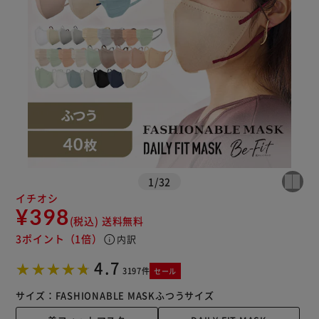
※ご確認ください
カートに入れる
購入手続きへ
1
/
32
イチオシ
¥398
(税込)
送料無料
3ポイント
（1倍）
info
内訳
4.7
3197件
セール
サイズ：
FASHIONABLE MASK
ふつうサイズ