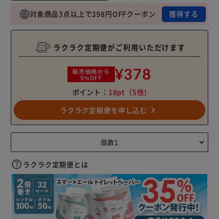
対象商品3点以上で398円OFFクーポン
獲得する
ラクラク定期便がご利用いただけます
¥378
販売価格から
5%OFF
ポイント：
18pt
（5倍)
navigate_next
ラクラク定期便を申し込む
ラクラク定期便とは