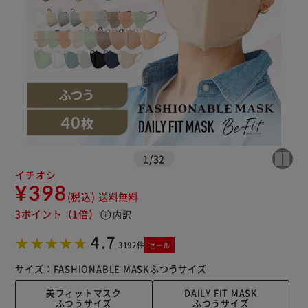
カートに入れる
購入手続きへ
1
/
32
イチオシ
¥398
(税込)
送料無料
3ポイント
（1倍）
info
内訳
4.7
3192件
セール
サイズ：
FASHIONABLE MASK
ふつうサイズ
美フィットマスク
DAILY FIT MASK
ふつうサイズ
ふつうサイズ