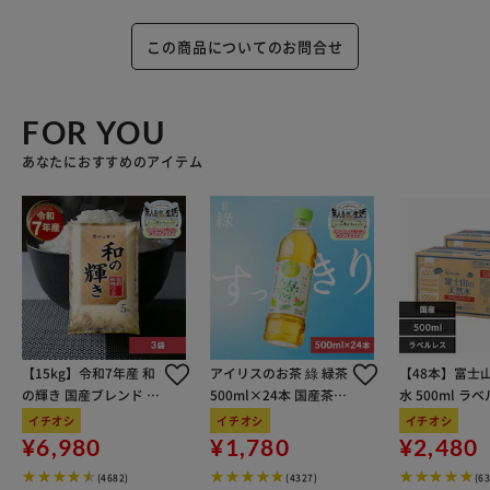
この商品についてのお問合せ
FOR YOU
あなたにおすすめのアイテム
【15kg】令和7年産 和
アイリスのお茶 綠 緑茶
【48本】富士
の輝き 国産ブレンド 5
500ml×24本 国産茶葉
水 500ml ラ
kg×3袋
100％使用
イチオシ
イチオシ
イチオシ
¥6,980
¥1,780
¥2,480
(4682)
(4327)
(6