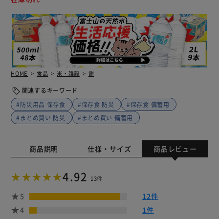
HOME
食品
米・雑穀
餅
関連するキーワード
#防災用品 保存食
#保存食 防災
#保存食 備蓄用
#まとめ買い 防災
#まとめ買い 備蓄用
商品説明
仕様・サイズ
商品レビュー
4.92
13件
5
12件
4
1件