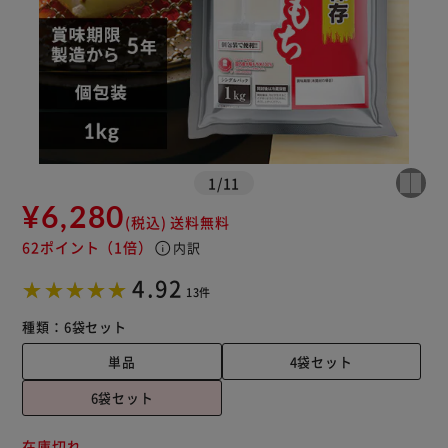
カートに入れる
購入手続きへ
1
/
11
¥6,280
(税込)
送料無料
62ポイント
（1倍）
info
内訳
4.92
13件
種類：
6袋セット
単品
4袋セット
6袋セット
在庫切れ