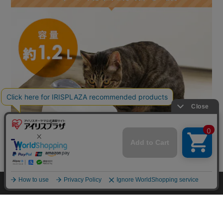
mail_outline
在庫切れ
入荷したらメールでお知らせ
HOME
探す
ログイン
お気に入り
お知らせ
カートに商品を追加しました