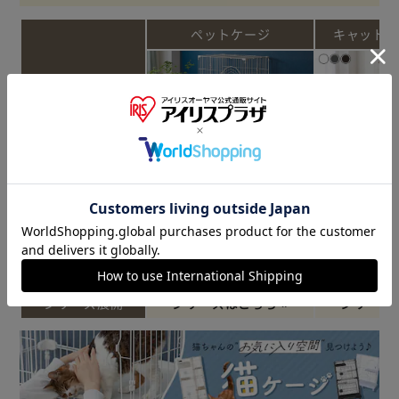
側面に波型のモチーフをあしらいました。
ペットケージ
キャットラ
手を入れるスペースがあり、トイレの持ち運び、お掃除の際
に便利です。
銀イオンを配合しているので、臭いの元となる菌の発生を抑
商品
制します。
後始末に便利なスコップ付きです。【ペットハウス＆キャリ
ー】
前扉を上部に収納してハウスとしても使用できるキャリーで
ストレス解消
おすすめ
ゆったり広々ワイドサイズ
す。
ポイント
移動できるキャスター付き
上扉が付いているため、キャリーに入りたがらないペットを
ゆらゆらハ
入れるのに最適です。
デザイン
前扉が付いているため、ペットが自由にキャリーに出入りで
きます。
掃除のしやすさ
前扉は上部に収納して、ハウスとして使用できます。
小窓が付いているので、おやつを与えたり、中の様子を確認
シリーズ展開
シリーズはこちら »
シリーズは
できます。
シートベルト固定用パーツが付いているので、車でのおでか
けも安心です。
給水ボトル装着穴・ショルダーベルト装着穴が付いていま