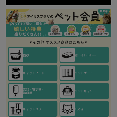
※ドライバーが必要となります。
★お客様組立★
【猫のつ
めとぎ】
猫がのびのび爪とぎできるワイドタイプの爪とぎです。
爪とぎを裏返して両面使用できます。
とぎクズが飛び散りにくいダストレス加工です。
とぎクズ受けケース付きです。【ペット用自動給水機】
いつでも新鮮なお水が飲める、ペット用自動給水機です。循
▼その他 オススメ商品はこちら▼
環システムが水中に酸素を取り込み新鮮でおいしいお水を維
持します。
常に循環するので、お留守番でもきれいなお水が飲めます。
猫砂
猫トイレトレー
食べカス、被毛、埃などを取る活性炭入りのフィルター採
用。
低消費電力で、経済的です。アタッチメントを取りはずせる
キャットフード
ペットゲート
ので、わんちゃん、猫ちゃんのサイズや好みに合わせること
が出来ます。※水は1日1回の目安で交換してください。
食器・給水機・
※ポンプは2週間を目安に洗浄してください。
ペットキャリー
給餌機
※フィルタは2～4週間を目安に交換してください。
●別売り交換用フィルター
PWF-200F
【倒れにくいネコのトイレ】
キャットタワー
爪とぎ
台形型で倒れにくい構造のオープンタイプの猫トイレです。