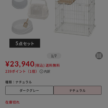
1
/
7
¥23,940
(税込)
送料無料
239ポイント
（1倍）
info
内訳
種類：
ナチュラル
ダークグレー
ナチュラル
在庫切れ