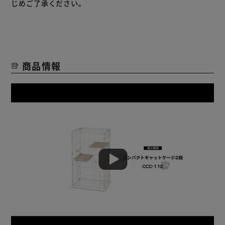
じめご了承ください。
ぴったりのサイズです。【お部屋に馴染む木目調の棚板】
お部屋の雰囲気に合わせやすい木目調のデザインです。耐荷
重は棚板1枚あたり約6kg。
丈夫だから元気な猫ちゃんも安心して上下運動ができます。
フラットな棚板だからお掃除しやすい。【お世話しやすい大
商品情報
きな2つの扉】
猫ちゃんが出入りしやすい大きな扉。
グッズの出し入れやお掃除にも便利。入口サイズ
上段：幅約25.2×高さ約36.8cm
下段：幅約46.5×高さ約38.3cm
ロックをつまむだけで片手でかんたんに開閉できます。【ど
なたでもらくらく簡単組み立て】
ジョイントパーツでパネルをつなぎ、棚板を取り付けます。
※棚板取付にはドライバーが必要です。パネルには錆びにく
いエポキシ樹脂塗料を使用。
耐色性、耐摩耗性に優れていて、末永くお使いいただけま
す。転倒防止ベルト付き
壁にしっかりと繋げます。
地震などによる転倒を防止できて安心です。