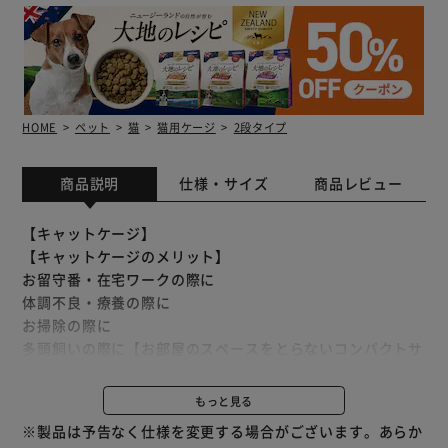
HOME
ペット
猫
猫用ケージ
2段タイプ
商品説明
仕様・サイズ
商品レビュー
【キャットケージ】
【キャットケージのメリット】
お留守番・在宅ワークの際に
体調不良・療養の際に
お掃除の際に
多頭飼いの際に【お部屋のスペースをとらないコンパクトサ
イズ】
幅約69×奥行約54.5cm。
もっと見る
リビングでも幅をとらずに設置できます。
※製品は予告なく仕様を変更する場合がございます。あらか
高さ112cmでケージが初めての猫ちゃんや初めて飼う方に