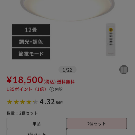
1
/
22
¥18,500
(税込)
送料無料
※ご確認ください
185ポイント
（1倍）
info
内訳
4.32
56件
カートに入れる
購入手続きへ
数量：
2個セット
単品
2個セット
3個セット