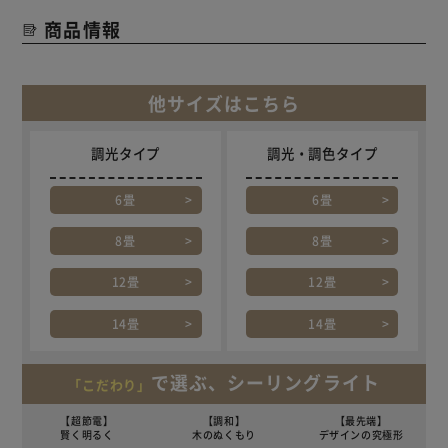
商品情報
他サイズはこちら
調光タイプ
調光・調色タイプ
6畳
6畳
8畳
8畳
12畳
12畳
14畳
14畳
で選ぶ、シーリングライト
「こだわり」
【超節電】
【調和】
【最先端】
賢く明るく
木のぬくもり
デザインの究極形