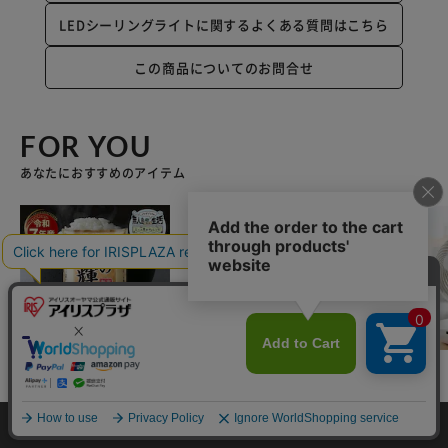
LEDシーリングライトに関するよくある質問はこちら
この商品についてのお問合せ
FOR YOU
あなたにおすすめのアイテム
【15kg】令和7年産 和
IHコンロ 2口 1400W I
サーキュレータ
カートに入れる
の輝き 国産ブレンド 5
HK-WKT23-B ブラック
DCモーター W
kg×3袋
360 i PCF-SDS
¥26,400
イチオシ
NEW
PD-W ホワイト
¥6,980
¥9,980
HOME
探す
ログイン
お気に入り
お知らせ