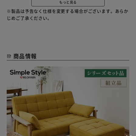
もっと見る
ひじ掛け、フレーム部分には天然木を使用。
※製品は予告なく仕様を変更する場合がございます。あらか
天然木ならではの温かみのある質感。ナチュラルな仕上がり
じめご了承ください。
になっています。
張り地にはファブリック生地を採用。
お部屋に温かみとやわらかさをプラスします。
スッキリとしたフォルムはお部屋に圧迫感を感じさません。
商品情報
使い勝手の良いクッションが2個付属。
クッション、まくら、アームレストなどいろいろな使い方が
できます。
コンパクト梱包で搬入がスムーズ。
一般的な玄関であれば問題無く搬入が可能です。
ソファは3ステップ、オットマンは脚を取り付けるだけの簡
単組み立て。
★お客様組立★