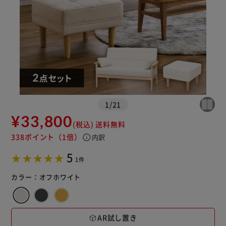
1
/
21
¥33,800
(税込)
送料無料
338ポイント
（1倍）
info
内訳
5
1件
カラー：
オフホワイト
AR試し置き