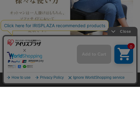
mail_outline
在庫切れ
入荷したらメールでお知らせ
HOME
探す
ログイン
お気に入り
お知らせ
カートに商品を追加しました
購入手続きへ
こちらもいかがですか？