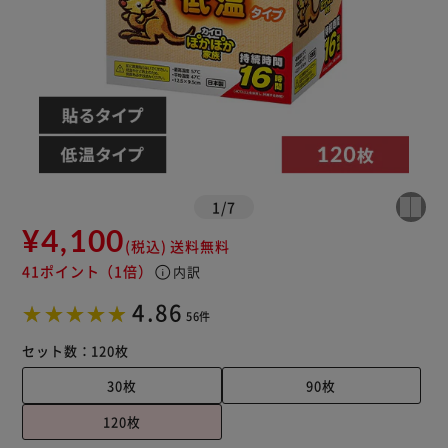
1
/
7
¥4,100
(税込)
送料無料
41ポイント
（1倍）
info
内訳
4.86
56件
セット数：
120枚
30枚
90枚
120枚