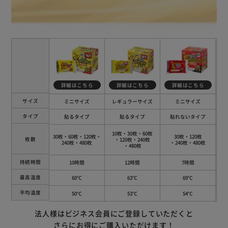
詳細はこちら
詳細はこちら
詳細はこちら
サイズ
ミニサイズ
レギュラーサイズ
ミニサイズ
タイプ
貼るタイプ
貼るタイプ
貼れないタイプ
10枚・30枚・60枚
1
30枚・60枚・120枚
・
30枚・120枚
枚数
・120枚
・240枚
240枚・480枚
・240枚・480枚
・480枚
持続時間
10時間
12時間
7時間
最高温度
60℃
63℃
69℃
平均温度
50℃
53℃
54℃
法人様はビジネス会員にご登録していただくと
さらにお得にご購入いただけます！