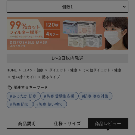
1～3日以内発送
HOME
コスメ・健康
ダイエット・健康
その他ダイエット・健康
使い捨てカイロ
貼るタイプ
関連するキーワード
#あったか 防寒
#防寒 受験生応援
#防寒 寒さ対策
#防寒 防災
#防寒 使い捨て
商品説明
仕様・サイズ
商品レビュー