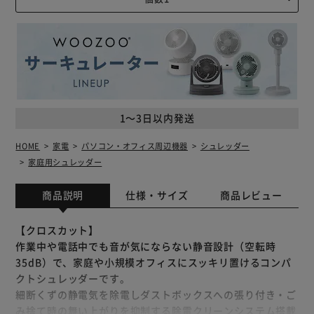
1～3日以内発送
HOME
家電
パソコン・オフィス周辺機器
シュレッダー
家庭用シュレッダー
商品説明
仕様・サイズ
商品レビュー
【クロスカット】
作業中や電話中でも音が気にならない静音設計（空転時
35dB）で、家庭や小規模オフィスにスッキリ置けるコンパ
クトシュレッダーです。
細断くずの静電気を除電しダストボックスへの張り付き・ご
み捨て時の舞い上がりを抑制する除電クリーンシステム搭載