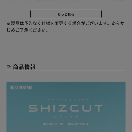
です。
約4×約25mmのクロスカット採用で機密情報を処理しま
もっと見る
す。
※製品は予告なく仕様を変更する場合がございます。あらか
ダストボックス容量は9.5Lでオフィスでも自宅でも使いやす
じめご了承ください。
い容量です。
一度に多量の紙を入れたり、斜めに紙を入れると、自動的に
カッターが逆転して停止するオートリバース機能搭載です。
オートクリーニング機能搭載で、細断中や細断終了後に自動
で清掃運転（逆転・正転）しカッターの汚れを落とします。
商品情報
LEDライトでシュレッダーの状態が分かる(赤：細断中、
青：自動モード・待機中、赤点滅：エラー≪ゴミ満タン・ダ
ストボックスが開いている≫)。
グリーン購入法適合商品です。
【マイクロクロスカット】
作業中や電話中でも音が気にならない静音設計（空転時
35dB）で、家庭や小規模オフィスにスッキリ置けるコンパ
クトシュレッダーです。
細断くずの静電気を除電しダストボックスへの張り付き・ご