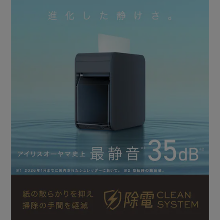
み捨て時の舞い上がりを抑制する除電クリーンシステム搭載
です。
約2×約11mmのマイクロクロスカット採用で、機密情報を
処理します。
ダストボックス容量は9.5Lでオフィスでも自宅でも使いやす
い容量です。
一度に多量の紙を入れたり、斜めに紙を入れると、自動的に
カッターが逆転して停止するオートリバース機能搭載です。
オートクリーニング機能搭載で、細断中や細断終了後に自動
で清掃運転（逆転・正転）しカッターの汚れを落とします。
LEDライトでシュレッダーの状態が分かる(赤：細断中、
青：自動モード・待機中、赤点滅：エラー≪ゴミ満タン・ダ
ストボックスが開いている≫)。
グリーン購入法適合商品です。