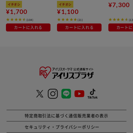
無香料 ペット用ウェッ
P 25枚×3パック
2枚×4袋 CSPS
¥7,300
イチオシ
イチオシ
トティッシュ 8個 DPW
¥1,700
¥1,100
T-8P 80枚×8パック
(104)
(21)
(12
カートに入れる
カートに入れる
カートに
特定商取引法に基づく通信販売業者の表示
セキュリティ・プライバシーポリシー