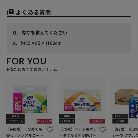
よくある質問
quiz
内寸を教えてください
約85×85×Ｈ60cm
FOR YOU
あなたにおすすめのアイテム
【640枚】＼なめても
【75枚】ペット用ボデ
【88枚】 超
安心／ノンアルコール
ィタオル３Ｐ DBWT-3
シーツ ダブルワ