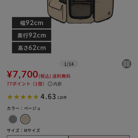
※ご確認ください
カートに入れる
購入手続きへ
1
/
14
¥7,700
(税込)
送料無料
77ポイント
（1倍）
info
内訳
4.63
120件
カラー：
ベージュ
サイズ：
Mサイズ