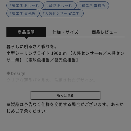
#省エネ おしゃれ
#薄型 おしゃれ
#省エネ 電球色
#省エネ 昼光色
#人感センサー 省エネ
商品説明
仕様・サイズ
商品レビュー
暮らしに明るさと彩りを。
小型シーリングライト 1900lm 【人感センサー有／人感セン
サー無】【電球色相当／昼光色相当】
◆Design
クリアな薄型パネルの、洗練されたデザイン。
インテリアとも調和し、スマートな空間を演出します。
もっと見る
◆Bright
※製品は予告なく仕様を変更する場合がございます。あらか
導光板の両発光による、眩しさを感じにくいあかりで、過ご
じめご了承ください。
しやすい空間をつくります。
導光パネルの側面に配置したLED光源から出た光が乱反射
し、均一に発光しているように見え、眩しさを感じにくい光