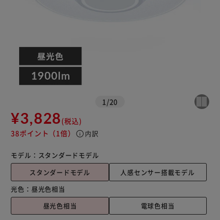
※ご確認ください
カートに入れる
購入手続きへ
1
/
20
¥3,828
(税込)
38ポイント
（1倍）
info
内訳
モデル：
スタンダードモデル
スタンダードモデル
人感センサー搭載モデル
光色：
昼光色相当
昼光色相当
電球色相当