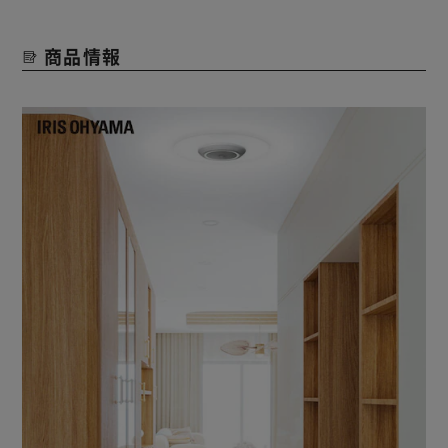
をつくります。
商品情報
◆天井すっきりなデザイン
クリアで薄型のデザインは、圧迫感が少ないので、天井を高
く、スペースを広く見せてくれます。
◆おもてなしの空間に
お部屋になじみやすい優れたデザイン。
インテリアライトとしても使えて、家中で大活躍。
【電球色】あたたかみのある光。リラックスしたい空間に。
【昼光色】爽やかですっきりとした光。コントラストがはっ
きりとする色味。
◆人感センサー検知範囲アップ ［人感センサー搭載モデ
ル］
人感センサーの改良により検知距離が約25％拡大！※
アイリスオーヤマ従来品に比べ、より使いやすくなりまし
た。
※アイリスオーヤマ従来品SCL6NMS-MCHLと比較