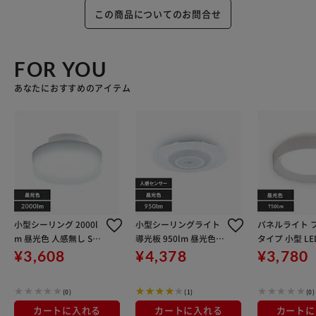
この商品についてのお問合せ
FOR YOU
あなたにおすすめのアイテム
小型シーリング 2000l
小型シーリングライト
パネルライト 
m 昼光色 人感無し SCL
導光板 950lm 昼光色
タイプ 小型 LED
20D-H
人感センサー付 SCL95
m 昼光色 玄関 
¥3,608
¥4,378
¥3,780
D-MS-P
ッチン 洗面所
ット トイレ 物
(0)
(1)
(0)
SCL75D-DU 
カートに入れる
カートに入れる
カートに