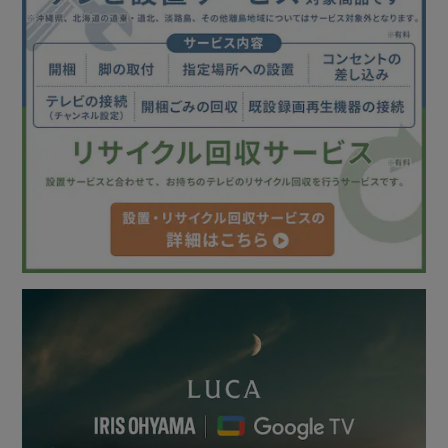
【Chromecast built-in（TM）】
スマホ、タブレットやノートパソコンから瞬時にテレビへ。
Chromecast built-in（TM）を使えば、お気に入りの映画
や番組、アプリ、ゲームなどをテレビに直接キャストできま
す。
【Wチューナーで裏番組を録画】
Wチューナー搭載により、リアルタイムの番組を視聴しなが
ら「地デジ・BS／CS」の裏番組録画が可能に。
見たいドラマや映画が重なっても安心。
※録画には外付けHDD（別売り）が必要です。
【声でテレビの操作をもっと便利に】
リモコンのGoogleアシスタントボタンを押して、番組の検
索・再生、調べ物やテレビの操作が声で手早くできます。
Googleが大画面であなたの毎日をお手伝い。