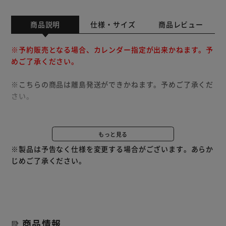
商品説明
仕様・サイズ
商品レビュー
※予約販売となる場合、カレンダー指定が出来かねます。予
めご了承ください。
※こちらの商品は離島発送ができかねます。予めご了承くだ
さい。
お好きなエンタメを、Google（TM）が手助け。
もっと見る
Google TV（TM）はアプリやサブスクから、一人ひとりの
※製品は予告なく仕様を変更する場合がございます。あらか
ために厳選された映画や番組を提供します。
じめご了承ください。
※Google TVは本デバイスのソフトウェア機能の名称であ
り、 Google LLCの商標です。 Google、YouTubeは
Google LLCの商標です。
最新の映画作品や見逃した番組などを、4Kの大画面で楽し
商品情報
めます。