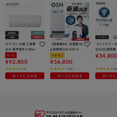
エアコン 10畳 工事費
【設置無料】洗濯機 8k
【バッテリー
込み 音声操作 2.8kw 1
g 設置費込み OSH 2連
SUUZE 掃除機
00V対応 IAF-2806GV
タンク 洗剤自動投入 ガ
レス サイクロ
¥34,80
セール
イチオシ
チ落ち極渦洗浄 省エネ
付 置くだけで充
¥92,800
¥56,800
節水 ラクとれLOW設計
-210P-W ホワ
(1)
(25)
(53
二人暮らし ファミリー
向け ITW-80A01-W
カートに入れる
カートに入れる
カートに