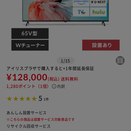
※ご確認ください
カートに入れる
購入手続きへ
1
/
15
アイリスプラザで購入すると+1年間延長保証
¥128,000
(税込)
送料無料
1,280ポイント
（1倍）
info
内訳
5
1件
あんしん設置サービス
※こちらの商品は設置サービス対象商品です
リサイクル回収サービス