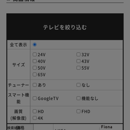
Google Playからアプリのダウンロードも可能です。
ネット動画ボタンで直接アクセス！簡単操作が可能。
※サービスの利用には別途登録・契約や料金が必要な場合が
あります。
テレビを絞り込む
※Netflix視聴プランのメンバーシップが必要です。
※Amazon、Prime Videoおよび関連する全ての商標は
全て表示
Amazon．com Inc．またはその関連会社の商標です。
※プリインストールのアプリ以外は、Google Playからイン
24V
32V
ストールしてください。
40V
43V
サイズ
50V
55V
【4K：映像／音質】
65V
迫力の高画質と高音質体験を。
チューナー
あり
なし
Dolby Vision・Atmos（※）。
※Dolby、ドルビー、Dolby Audio、およびダブルD記号
スマート機
GoogleTV
機能なし
は、アメリカ合衆国とまたはその他の国におけるドルビーラ
能
ボラトリーズの商標または登録商標です。
画質
HD
FHD
(解像度)
4K
【4Kチューナー対応】
緻密で豊かな色彩をすぐに体感。
価格
検索結果