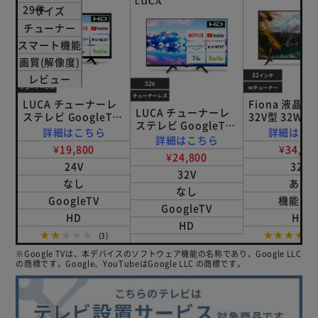
テレビのみでBS／CS4K放送が視聴できます。
29件
サイズ
※BS・CS放送が受信できる環境が必要です。
チューナー
※受信環境により、アンテナ等の交換が必要になる場合があ
スマート機能
ります。
画質(解像度)
レビュー
【HDR対応】
より自然な美しい映像を実現。
LUCA チューナーレ
Fiona 液晶
LUCA チューナーレ
ステレビ GoogleTV
32V型 32WB1
肉眼で感じることができるリアルさを追及。
ステレビ GoogleTV
搭載 24V型 LTL-
詳細はこちら
詳細はこ
明暗の表現力が上がり、より繊細な色彩表現が可能に。
搭載 32V型 LTL-
詳細はこちら
24WG-F1 ブラック
¥19,800
¥34,80
32WG-F1 ブラック
¥24,800
24V
32V
【VAパネル搭載】
32V
なし
あり
高コントラストで深みのある映像。
なし
GoogleTV
機能な
黒さの再現性が高く、コントラストとメリハリのきいた映像
GoogleTV
を楽しめる。
HD
HD
HD
★★★★★
★★★★★
(3)
【直下型LEDバックライト】
※Google TVは、本デバイスのソフトウェア機能の名称であり、Google LLC
の商標です。Google、YouTubeはGoogle LLC の商標です。
より色鮮やかに、美しく。
LED画面全体を明るく照らし、鮮やかでメリハリのある印象
に。