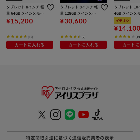
タブレット 8インチ 軽
タブレット 8インチ 軽
タブレット 10
量 64GB メインメモリ
量 128GB メインメモ
4GB メインメ
4GB 8コア 保護フィル
リ4GB 8コア LUCA TM
4コア 保護フ
¥15,200
¥30,600
イチオシ
ム標準装備 LUCA TE08
083M4V1-B ブラック
準装備 TA10E1
¥14,10
D2M64-V1B ブラック
S ライトシル
(56)
(2)
(49
カートに入れる
カートに入れる
カートに
特定商取引法に基づく通信販売業者の表示