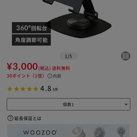
1
/
5
¥3,000
(税込)
送料無料
30ポイント
（1倍）
info
内訳
4.8
5件
延長保証とは