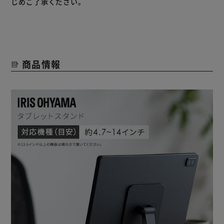
じめご了承ください。
【使用方法】
1．タブレットを置きます。
2．お好きな向きに回転（回転台360°回転）・角度調整して
ください。
商品情報
※開閉の際は、可動部に手や指を挟まないようにご注意くだ
さい。
※高さや角度によっては、対応サイズの機器を載せた場合で
も不安定になることがあります。その都度安定していること
確認してお使いください。